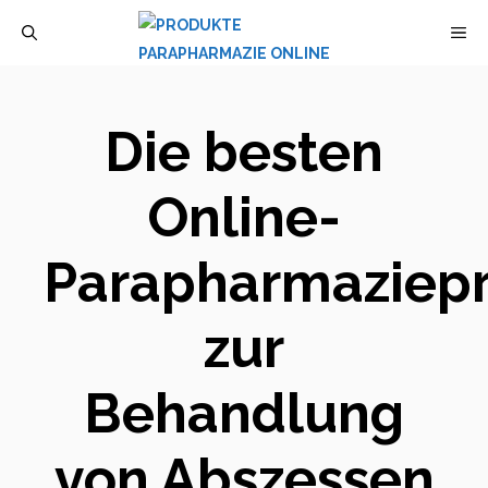
Zum
M
Inhalt
springen
Die besten
Online-
Parapharmaziep
zur
Behandlung
von Abszessen