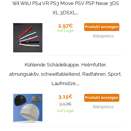
Wii WiiU PS4 VR PS3 Move PSV PSP Neue 3DS
XL 3DSXL...
2,97€
Produkt anzeigen
Auf Lager
Aliexpress
Kühlende Schädelkappe, Helmfutter,
atmungsaktiv, schweißableitend, Radfahren, Sport,
Laufmütze,...
3,15€
Produkt anzeigen
3,17€
Aliexpress
Auf Lager