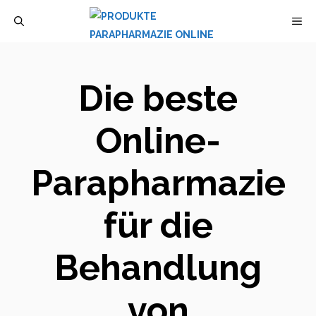
Zum
M
Inhalt
springen
Die beste
Online-
Parapharmazie
für die
Behandlung
von