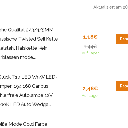
Aktualisiert am 
he Qualität 2/3/4/5MM
1,18€
assische Twisted Seil Kette
Pro
1,44€
elstahl Halskette Kein
Auf Lager
rblassen mode...
Stück T10 LED W5W LED-
mpen 194 168 Canbus
Pro
2,48€
hlerfreie Autolampe 12V
Auf Lager
00K LED Auto Wedge...
iße Mode Gold Farbe