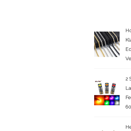
Ho
Kl
Ed
Ve
2 
La
Fe
60
He