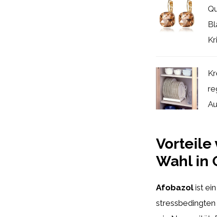
Qu
Bl
Kri
Kr
re
Au
Vorteile
Wahl in 
Afobazol
ist ei
stressbedingten