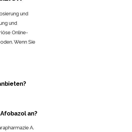
 Dosierung und
bung und
iöse Online-
hoden. Wenn Sie
anbieten?
 Afobazol an?
arapharmazie A.