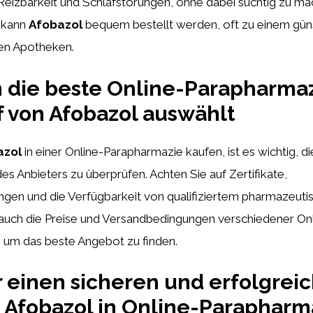
Reizbarkeit und Schlafstörungen, ohne dabei süchtig zu mac
 kann
Afobazol
bequem bestellt werden, oft zu einem güns
llen Apotheken.
die beste Online-Parapharmaz
 von Afobazol auswählt
azol
in einer Online-Parapharmazie kaufen, ist es wichtig, di
des Anbieters zu überprüfen. Achten Sie auf Zertifikate,
en und die Verfügbarkeit von qualifiziertem pharmazeuti
 auch die Preise und Versandbedingungen verschiedener On
 um das beste Angebot zu finden.
r einen sicheren und erfolgrei
 Afobazol in Online-Parapharm