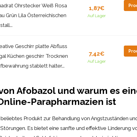
adrat Ohrstecker Weiß Rosa
Pro
1,87€
au Grün Lila Österreichischen
Auf Lager
stall...
eative Geschirr platte Abfluss
Pro
7,42€
gal Küchen geschirr Trocknen
Auf Lager
fbewahrung stablett halter...
 von Afobazol und warum es ei
Online-Parapharmazien ist
n beliebtes Produkt zur Behandlung von Angstzuständen un
 Störungen. Es bietet eine sanfte und effektive Linderun