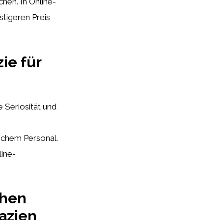
hen. In Online-
tigeren Preis
ie für
e Seriosität und
schem Personal.
line-
chen
azien