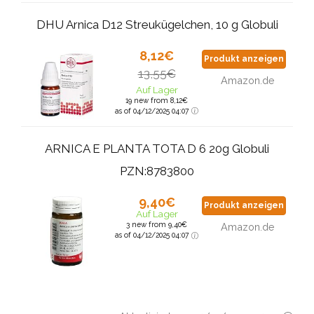
DHU Arnica D12 Streukügelchen, 10 g Globuli
8,12€
Produkt anzeigen
13,55€
Amazon.de
Auf Lager
19 new from 8,12€
as of 04/12/2025 04:07
ARNICA E PLANTA TOTA D 6 20g Globuli
PZN:8783800
9,40€
Produkt anzeigen
Auf Lager
3 new from 9,40€
Amazon.de
as of 04/12/2025 04:07