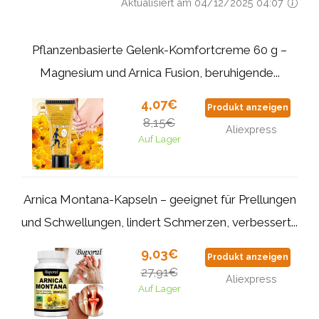
Aktualisiert am 04/12/2025 04:07
Pflanzenbasierte Gelenk-Komfortcreme 60 g –
Magnesium und Arnica Fusion, beruhigende...
4,07€
Produkt anzeigen
8,15€
Aliexpress
Auf Lager
Arnica Montana-Kapseln – geeignet für Prellungen
und Schwellungen, lindert Schmerzen, verbessert...
9,03€
Produkt anzeigen
27,91€
Aliexpress
Auf Lager