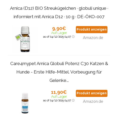
Arnica (D12) BIO Streukügelchen · globuli unique ·
informiert mit Arnica D12 · 10 g · DE-ÖKO-007
9,90€
Produkt anzeigen
Auf Lager
as of 04/12/2025 04:07
Amazon.de
Care4mypet Arnica Globuli Potenz C30 Katzen &
Hunde - Erste Hilfe-Mittel. Vorbeugung für
Gelenke...
11,90€
Produkt anzeigen
Auf Lager
as of 04/12/2025 04:07
Amazon.de