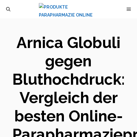
Zum
M
Inhalt
springen
Arnica Globuli
gegen
Bluthochdruck:
Vergleich der
besten Online-
Parapharmaziep