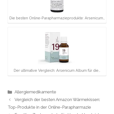
Die besten Online-Parapharmazieprodukte: Arsenicum…
Der ultimative Vergleich: Arsenicum Album für die…
Kategorien
Allergiemedikamente
Vergleich der besten Amazon Wärmekissen:
Top-Produkte in der Online-Parapharmazie