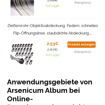
1,68€
Aliexpress
Auf Lager
Zielfernrohr-Objektivabdeckung, Federn, schnelles
Flip-Öffnungslinse, staubdichte Abdeckung,...
2,53€
Produkt anzeigen
2,87€
Aliexpress
Auf Lager
Anwendungsgebiete von
Arsenicum Album bei
Online-