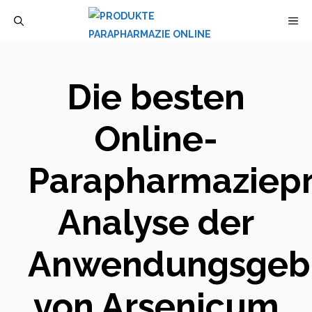
Zum
M
Inhalt
springen
Die besten
Online-
Parapharmaziepr
Analyse der
Anwendungsgeb
von Arsenicum