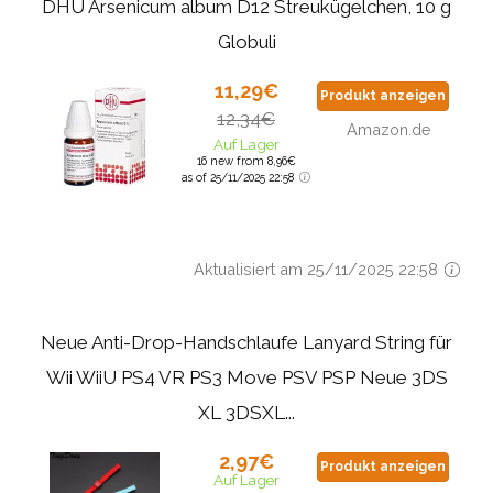
DHU Arsenicum album D12 Streukügelchen, 10 g
Globuli
11,29€
Produkt anzeigen
12,34€
Amazon.de
Auf Lager
16 new from 8,96€
as of 25/11/2025 22:58
Aktualisiert am 25/11/2025 22:58
Neue Anti-Drop-Handschlaufe Lanyard String für
Wii WiiU PS4 VR PS3 Move PSV PSP Neue 3DS
XL 3DSXL...
2,97€
Produkt anzeigen
Auf Lager