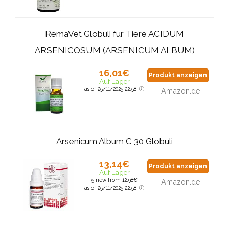
RemaVet Globuli für Tiere ACIDUM
ARSENICOSUM (ARSENICUM ALBUM)
16,01€
Produkt anzeigen
Auf Lager
as of 25/11/2025 22:58
Amazon.de
Arsenicum Album C 30 Globuli
13,14€
Produkt anzeigen
Auf Lager
5 new from 12,98€
Amazon.de
as of 25/11/2025 22:58