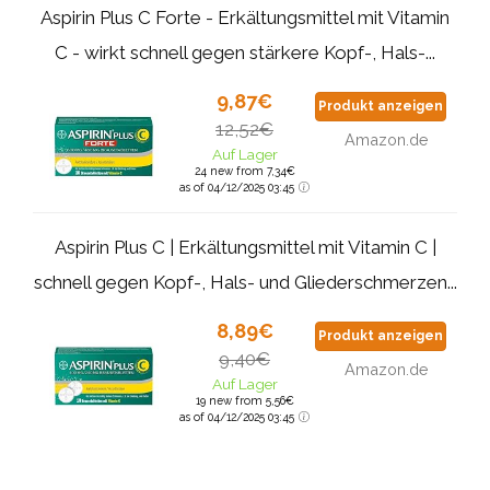
Aspirin Plus C Forte - Erkältungsmittel mit Vitamin
C - wirkt schnell gegen stärkere Kopf-, Hals-...
9,87€
Produkt anzeigen
12,52€
Amazon.de
Auf Lager
24 new from 7,34€
as of 04/12/2025 03:45
Aspirin Plus C | Erkältungsmittel mit Vitamin C |
schnell gegen Kopf-, Hals- und Gliederschmerzen...
8,89€
Produkt anzeigen
9,40€
Amazon.de
Auf Lager
19 new from 5,56€
as of 04/12/2025 03:45