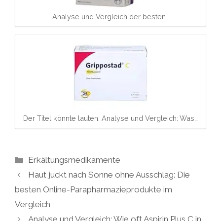
Analyse und Vergleich der besten…
Der Titel könnte lauten: Analyse und Vergleich: Was…
Kategorien
Erkältungsmedikamente
Haut juckt nach Sonne ohne Ausschlag: Die
besten Online-Parapharmazieprodukte im
Vergleich
Analyse und Vergleich: Wie oft Aspirin Plus C in