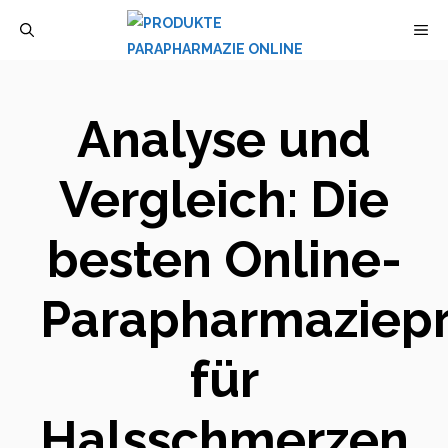
Zum
M
Inhalt
springen
Analyse und
Vergleich: Die
besten Online-
Parapharmaziep
für
Halsschmerzen