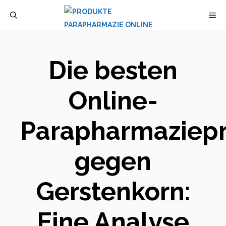
Zum
M
Inhalt
springen
Die besten
Online-
Parapharmaziep
gegen
Gerstenkorn:
Eine Analyse