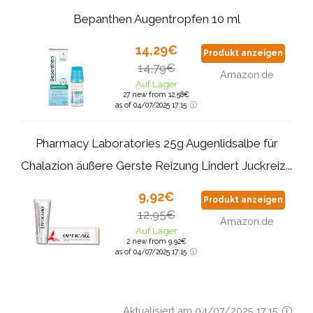
Bepanthen Augentropfen 10 ml
14,29€
Produkt anzeigen
14,79€
Amazon.de
Auf Lager
27 new from 12,58€
as of 04/07/2025 17:15
Pharmacy Laboratories 25g Augenlidsalbe für
Chalazion äußere Gerste Reizung Lindert Juckreiz...
9,92€
Produkt anzeigen
12,95€
Amazon.de
Auf Lager
2 new from 9,92€
as of 04/07/2025 17:15
Aktualisiert am 04/07/2025 17:15