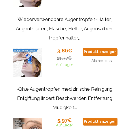
Wiederverwendbare Augentropfen-Halter,
Augentropfen, Flasche, Helfer, Augensalben,
Tropfenhalter,...
3,86€
Produkt anzeigen
11,37€
Aliexpress
Auf Lager
Kühle Augentropfen medizinische Reinigung
Entgiftung lindert Beschwerden Entfernung
Müdigkeit...
5,97€
Produkt anzeigen
Auf Lager