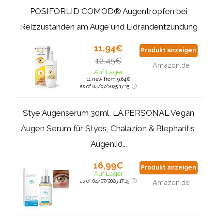
POSIFORLID COMOD® Augentropfen bei
Reizzuständen am Auge und Lidrandentzündung
11,94€
Produkt anzeigen
12,45€
Amazon.de
Auf Lager
11 new from 9,64€
as of 04/07/2025 17:15
Stye Augenserum 30ml, LA.PERSONAL Vegan
Augen Serum für Styes, Chalazion & Blepharitis,
Augenlid...
16,99€
Produkt anzeigen
Auf Lager
as of 04/07/2025 17:15
Amazon.de