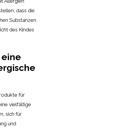
t Allergien
tellen, dass die
ichen Substanzen
icht des Kindes
 eine
ergische
rodukte für
ne vielfältige
, sich für
ung und