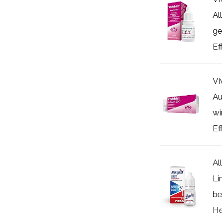
Al
ge
Eff
Vi
Au
wi
Ef
Al
Li
be
He