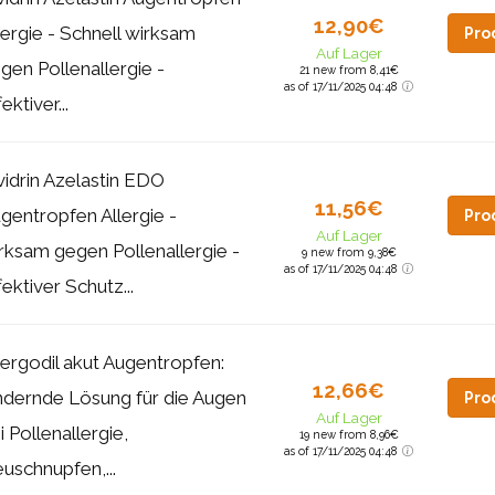
12,90€
lergie - Schnell wirksam
Pro
Auf Lager
gen Pollenallergie -
21 new from 8,41€
as of 17/11/2025 04:48
ektiver...
vidrin Azelastin EDO
11,56€
gentropfen Allergie -
Pro
Auf Lager
rksam gegen Pollenallergie -
9 new from 9,38€
as of 17/11/2025 04:48
fektiver Schutz...
lergodil akut Augentropfen:
12,66€
ndernde Lösung für die Augen
Pro
Auf Lager
i Pollenallergie,
19 new from 8,96€
as of 17/11/2025 04:48
uschnupfen,...