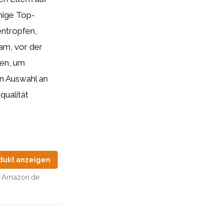
nige Top-
entropfen,
am, vor der
ren, um
gen Auswahl an
qualität
dukt anzeigen
Amazon.de