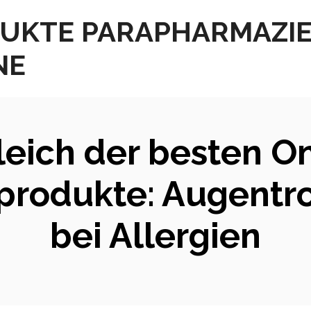
UKTE PARAPHARMAZI
NE
leich der besten On
rodukte: Augentro
bei Allergien