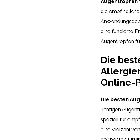
Augentropfen f
die empfindliche
Anwendungsgebi
eine fundierte E
Augentropfen für
Die best
Allergie
Online-
Die besten Aug
richtigen Augentr
speziell für emp
eine Vielzahl vo
der besten
Onli