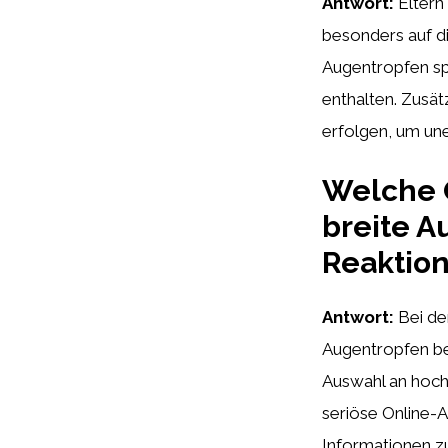
Antwort:
Eltern
besonders auf di
Augentropfen spe
enthalten. Zusät
erfolgen, um u
Welche 
breite A
Reaktion
Antwort:
Bei de
Augentropfen bei
Auswahl an hochw
seriöse Online-
Informationen zu