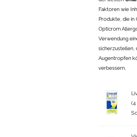
Faktoren wie Inh
Produkte, die in
Opticrom Allerg
Verwendung eine
sicherzustellen, 
Augentropfen kön
verbessern.
Li
(4
Sc
Vi