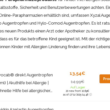
altsstoffe, Sicherheit und Benutzerbewertungen achten. Ei
 Online-Parapharmazien erhältlich sind, umfassen Xyzal Aug
o Augentropfen und Hylo-Comod Augentropfen. Es ist rats
s neuen Produkts einen Arzt oder Apotheker zu konsultie
dass es für das betroffene Kind geeignet ist. Mit der richti
nen Kinder mit Allergien Linderung finden und ihre Lebens
13,54€
vocab® direkt Augentropfen
Pro
14,99€
 ml) | Akuthilfe bei Allergie |
Auf Lager
hnelle Hilfe bei allergischer...
20 new from 10,69€
as of 17/11/2025 04:48
vidrin Azelastin Augentropfen