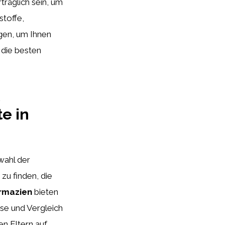
träglich sein, um
stoffe,
gen, um Ihnen
 die besten
e in
wahl der
 zu finden, die
rmazien
bieten
yse und Vergleich
ten Eltern auf