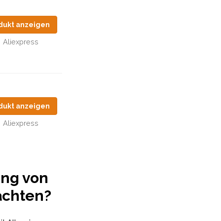
dukt anzeigen
Aliexpress
dukt anzeigen
Aliexpress
ung von
achten?