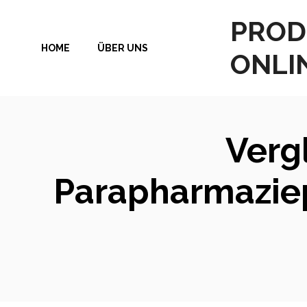
Zum
PROD
Inhalt
HOME
ÜBER UNS
springen
ONLI
Verg
Parapharmaziep