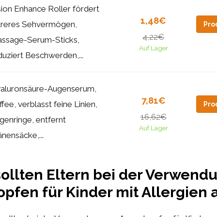
sion Enhance Roller fördert
1,48€
areres Sehvermögen,
Pro
4,22€
ssage-Serum-Sticks,
Auf Lager
duziert Beschwerden,...
aluronsäure-Augenserum,
7,81€
ffee, verblasst feine Linien,
Pro
16,62€
genringe, entfernt
Auf Lager
änensäcke,...
ollten Eltern bei der Verwend
pfen für Kinder mit Allergien 