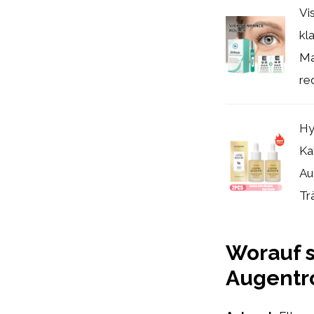
Vi
kl
Ma
re
Hy
Ka
Au
Tr
Worauf s
Augentro