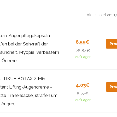
Aktualisiert am 
tein-Augenpflegekapseln –
8,59€
lfen bei der Sehkraft der
Pro
26,84€
sundheit, Myopie, verbessern
Auf Lager
e Ödeme...
YUITIKUE BOTAX 2-Min.
4,03€
stant Lifting-Augencreme –
Pro
8,22€
atte Tränensäcke, straffen um
Auf Lager
 Augen,...