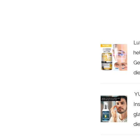
Lu
he
Ge
di
​ 
In
gl
die