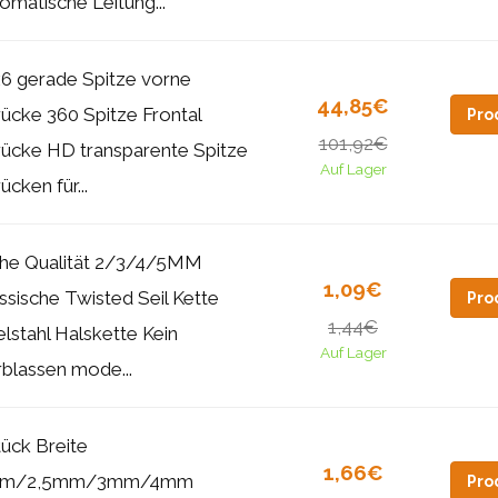
omatische Leitung...
6 gerade Spitze vorne
44,85€
ücke 360 Spitze Frontal
Pro
101,92€
ücke HD transparente Spitze
Auf Lager
ücken für...
he Qualität 2/3/4/5MM
1,09€
ssische Twisted Seil Kette
Pro
1,44€
lstahl Halskette Kein
Auf Lager
blassen mode...
tück Breite
1,66€
m/2,5mm/3mm/4mm
Pro