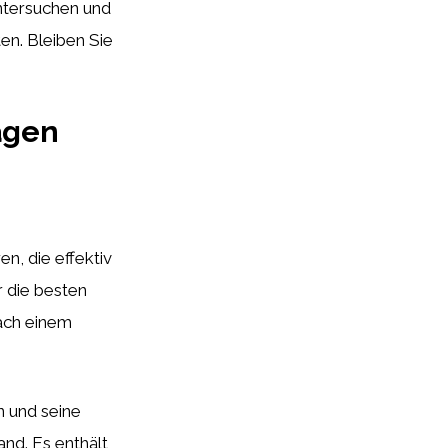
ntersuchen und
en. Bleiben Sie
ägen
, die effektiv
r die besten
ach einem
n und seine
nd. Es enthält