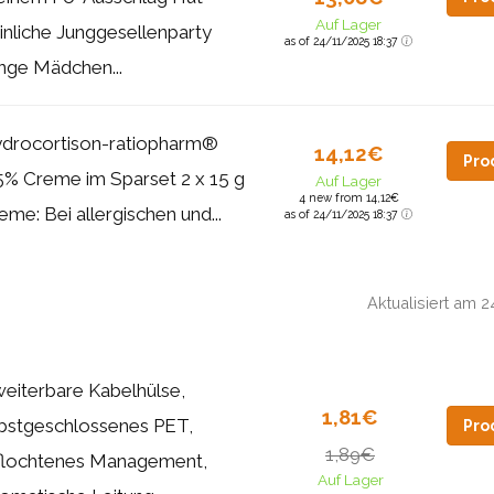
Auf Lager
inliche Junggesellenparty
as of 24/11/2025 18:37
nge Mädchen...
drocortison-ratiopharm®
14,12€
Pro
5% Creme im Sparset 2 x 15 g
Auf Lager
4 new from 14,12€
eme: Bei allergischen und...
as of 24/11/2025 18:37
Aktualisiert am 
eiterbare Kabelhülse,
1,81€
bstgeschlossenes PET,
Pro
1,89€
flochtenes Management,
Auf Lager