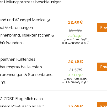
er Heilungsprozess beschleunigen.
and und Wundgel Medice 50
12,59€
bei Verbrennungen,
Pro
16,45€
nnenbrand, Insektenstichen &
Auf Lager
31 new from 12,59€
hürfwunden -...
as of 24/11/2025 18:37
panthen Kühlendes
20,18€
haumspray bei leichten
Pro
21,57€
rbrennungen & Sonnenbrand
Auf Lager
17 new from 19,24€
 ml
as of 24/11/2025 18:37
JZDSP Frag Mich nach
13,08€
inem Po-Ausschlag Hut
Pro