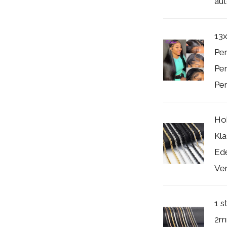
aut
13x
Per
Per
Per
Ho
Kla
Ede
Ver
1 s
2m