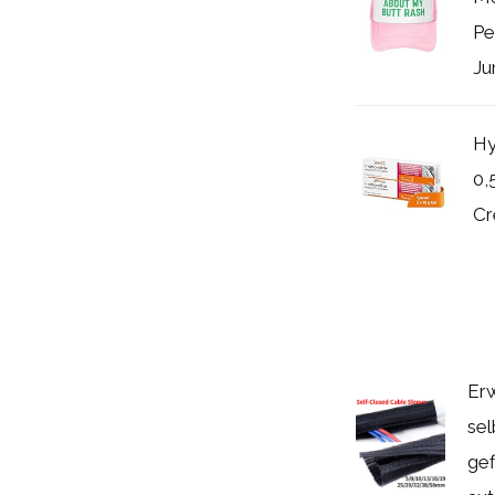
Pe
Ju
Hy
0,
Cr
Erw
sel
ge