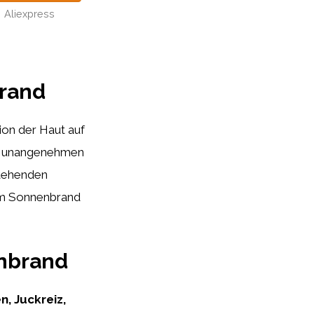
Aliexpress
rand
ion der Haut auf
en unangenehmen
stehenden
nem Sonnenbrand
nbrand
, Juckreiz,