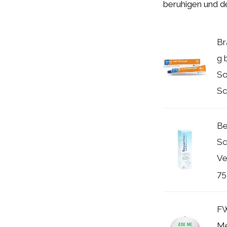
beruhigen und d
Br
g 
So
Sc
Be
Sc
Ve
75
FW
Me