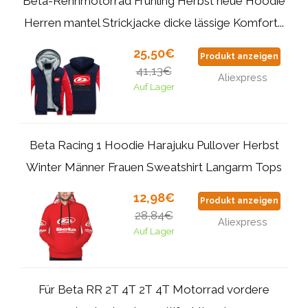
Beta-Rennmotorrad Frühling Herbst neue Hoodie
Herren mantel Strickjacke dicke lässige Komfort...
25,50€
Produkt anzeigen
41,13€
Aliexpress
Auf Lager
Beta Racing 1 Hoodie Harajuku Pullover Herbst
Winter Männer Frauen Sweatshirt Langarm Tops
12,98€
Produkt anzeigen
28,84€
Aliexpress
Auf Lager
Für Beta RR 2T 4T 2T 4T Motorrad vordere