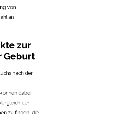
ung von
ahl an
kte zur
r Geburt
auchs nach der
können dabei
Vergleich der
n zu finden, die