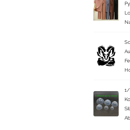
Py
Lo
Na
Sc
Au
Fe
Ho
1/
Ko
Si
Ab