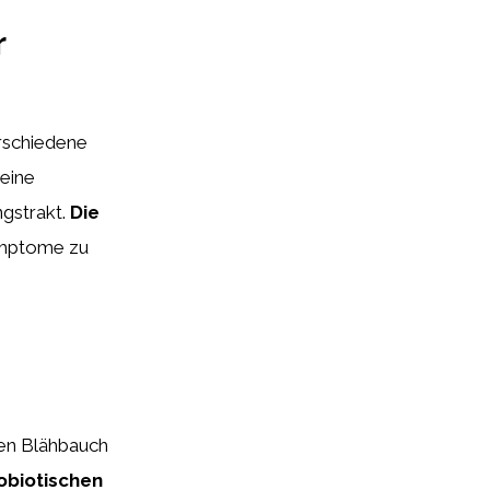
r
rschiedene
eine
gstrakt.
Die
ymptome zu
nen Blähbauch
obiotischen