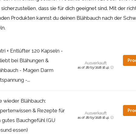
sicherzustellen, dass sie für dich geeignet sind. Mit der ric
den Produkten kannst du deinen Blähbauch nach der Sch
ln.
tri + Entlüfter 120 Kapseln -
liebt bei Blähungen &
Pro
Ausverkauft
as of 28/03/2026 16:41
ähbauch - Magen Darm
tspannung -...
e wieder Blähbauch:
pertenwissen & Rezepte für
Pro
Ausverkauft
as of 28/03/2026 16:41
n gutes Bauchgefühl (GU
sund essen)