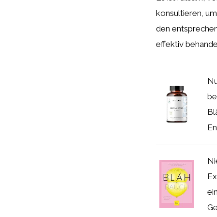
konsultieren, um 
den entsprechen
effektiv behande
Nu
be
Bl
En
Ni
Ex
ei
Ge