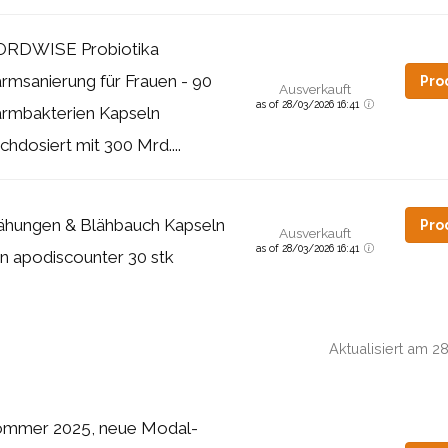
RDWISE Probiotika
rmsanierung für Frauen - 90
Pro
Ausverkauft
as of 28/03/2026 16:41
rmbakterien Kapseln
chdosiert mit 300 Mrd....
ähungen & Blähbauch Kapseln
Pro
Ausverkauft
as of 28/03/2026 16:41
n apodiscounter 30 stk
Aktualisiert am 
mmer 2025, neue Modal-