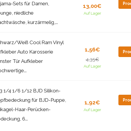
jama-Sets für Damen,
Pro
13,00€
unge, niedliche
Auf Lager
chtwäsche, kurzärmelig,...
hwarz/Weiß Cool Ram Vinyl
1,56€
fkleber Auto Karosserie
Pro
4,35€
nster Tür Aufkleber
Auf Lager
chwertige...
3 1/4 1/6 1/12 BJD Silikon-
pfbedeckung für BJD-Puppe,
Pro
1,92€
likagel-Haar-Perücken-
Auf Lager
deckung, 6...