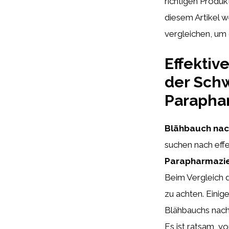
richtigen Produ
diesem Artikel 
vergleichen, um 
Effekti
der Schw
Parapha
Blähbauch nac
suchen nach eff
Parapharmazi
Beim Vergleich d
zu achten. Einig
Blähbauchs nach 
Es ist ratsam, v