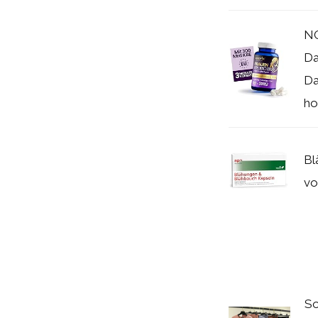
NO
Da
Da
ho
Bl
vo
So