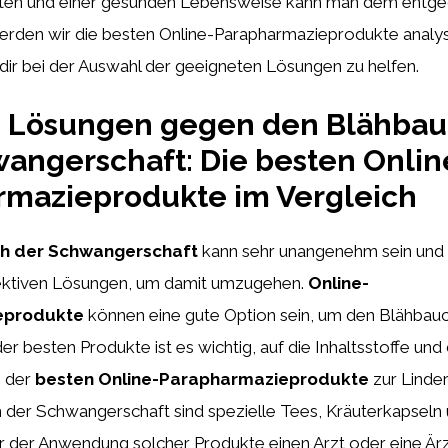
kten und einer gesunden Lebensweise kann man dem entge
werden wir die besten Online-Parapharmazieprodukte analy
dir bei der Auswahl der geeigneten Lösungen zu helfen.
ve Lösungen gegen den Blähba
angerschaft: Die besten Onlin
rmazieprodukte im Vergleich
h der Schwangerschaft
kann sehr unangenehm sein und 
ektiven Lösungen, um damit umzugehen.
Online-
eprodukte
können eine gute Option sein, um den Blähbauc
er besten Produkte ist es wichtig, auf die Inhaltsstoffe und
e der
besten Online-Parapharmazieprodukte
zur Linde
der Schwangerschaft sind spezielle Tees, Kräuterkapseln 
or der Anwendung solcher Produkte einen Arzt oder eine Ärz