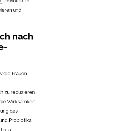
genwirken. In
sieren und
uch nach
e-
viele Frauen
h zu reduzieren.
 die Wirksamkeit
rung des
und Probiotika.
tin zu