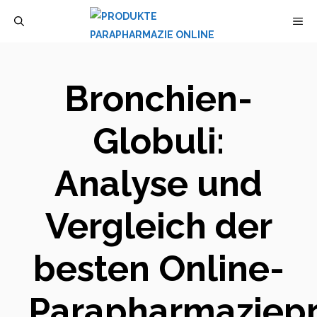
Zum
M
Inhalt
springen
Bronchien-
Globuli:
Analyse und
Vergleich der
besten Online-
Parapharmaziep