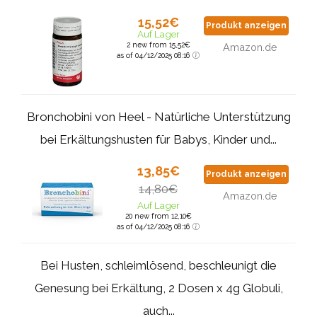
15,52€
Produkt anzeigen
Auf Lager
2 new from 15,52€
Amazon.de
as of 04/12/2025 08:16
Bronchobini von Heel - Natürliche Unterstützung
bei Erkältungshusten für Babys, Kinder und...
13,85€
Produkt anzeigen
14,80€
Amazon.de
Auf Lager
20 new from 12,10€
as of 04/12/2025 08:16
Bei Husten, schleimlösend, beschleunigt die
Genesung bei Erkältung, 2 Dosen x 4g Globuli,
auch...