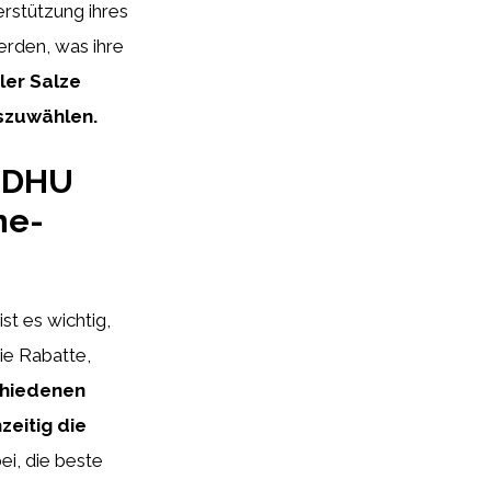
rstützung ihres
erden, was ihre
ler Salze
uszuwählen.
n DHU
ne-
t es wichtig,
ie Rabatte,
chiedenen
eitig die
ei, die beste