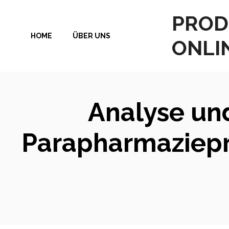
Zum
PROD
Inhalt
HOME
ÜBER UNS
springen
ONLI
Analyse und
Parapharmaziepr