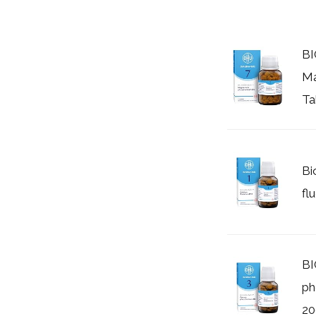
B
Ma
Ta
Bi
fl
BI
ph
20