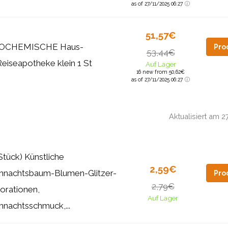
as of 27/11/2025 06:27
51,57€
IOCHEMISCHE Haus-
Pro
53,44€
Reiseapotheke klein 1 St
Auf Lager
16 new from 50,62€
as of 27/11/2025 06:27
Aktualisiert am 
Stück) Künstliche
2,59€
hnachtsbaum-Blumen-Glitzer-
Pro
2,79€
orationen,
Auf Lager
hnachtsschmuck,...