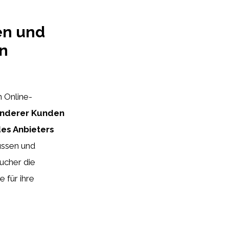
en und
in
 Online-
anderer Kunden
des Anbieters
ussen und
ucher die
 für ihre