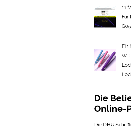
11 
Für
G05 
Ein 
Well
Loc
Loc
Die Beli
Online-
Die DHU Schüßler