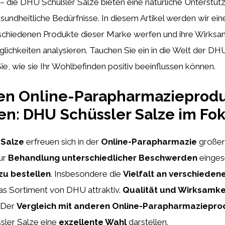
– die DHU Schüßler Salze bieten eine natürliche Unterstütz
undheitliche Bedürfnisse. In diesem Artikel werden wir ei
erschiedenen Produkte dieser Marke werfen und ihre Wirksa
chkeiten analysieren. Tauchen Sie ein in die Welt der DH
e, wie sie Ihr Wohlbefinden positiv beeinflussen können.
ten Online-Parapharmazieprod
en: DHU Schüssler Salze im Fo
 Salze
erfreuen sich in der
Online-Parapharmazie
großer 
ur
Behandlung unterschiedlicher Beschwerden
einges
 zu bestellen
. Insbesondere die
Vielfalt an verschieden
s Sortiment von DHU attraktiv.
Qualität und Wirksamke
 Der
Vergleich mit anderen Online-Parapharmaziepr
ler Salze eine
exzellente Wahl
darstellen.