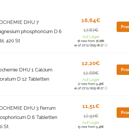
16,64€
IOCHEMIE DHU 7
Pro
17,87€
gnesium phosphoricum D 6
Auf Lager
bl. 420 St
16 new from 16,08€
as of 27/11/2025 06:27
12,20€
ochemie DHU 1 Calcium
Pro
12,68€
uoratum D 12 Tabletten
Auf Lager
17 new from 9,46€
as of 27/11/2025 06:27
11,51€
OCHEMIE DHU 3 Ferrum
Pro
12,91€
osphoricum D 6 Tabletten
Auf Lager
0 St
15 new from 9,46€