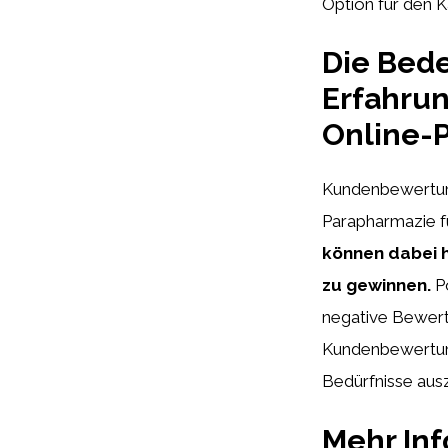
Option für den K
Die Bed
Erfahrun
Online-
Kundenbewertung
Parapharmazie f
können dabei h
zu gewinnen.
Po
negative Bewert
Kundenbewertunge
Bedürfnisse aus
Mehr In