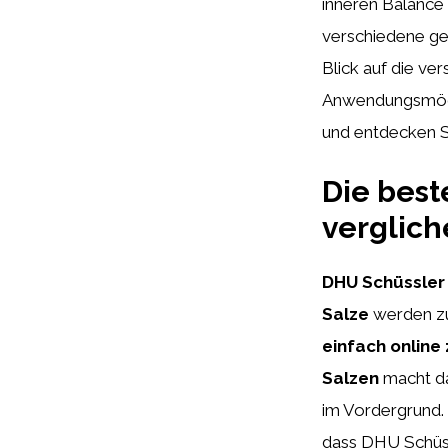
inneren Balance 
verschiedene ges
Blick auf die v
Anwendungsmögli
und entdecken Si
Die bes
verglich
DHU Schüssler
Salze
werden z
einfach online
Salzen
macht da
im Vordergrund.
dass DHU Schüss