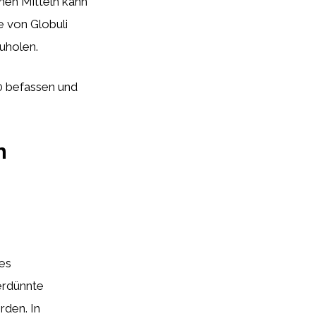
hen Mitteln kann
e von Globuli
uholen.
0 befassen und
n
es
erdünnte
rden. In