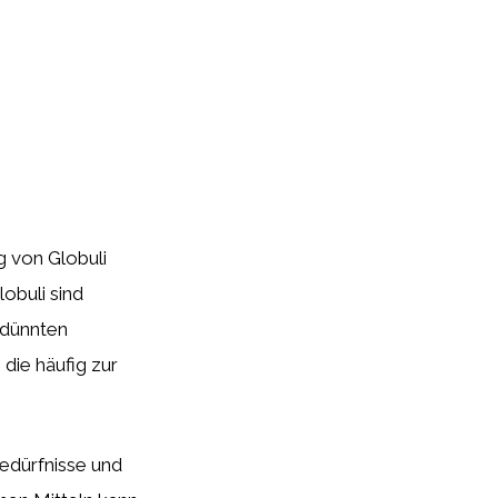
g von Globuli
lobuli sind
rdünnten
 die häufig zur
Bedürfnisse und