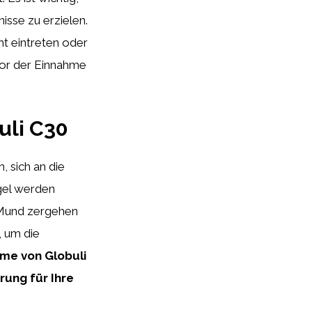
sse zu erzielen.
ht eintreten oder
vor der Einnahme
uli C30
, sich an die
gel werden
 Mund zergehen
, um die
hme von Globuli
rung für Ihre