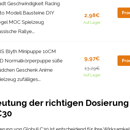
adt Geschwindigkeit Racing
to Modell Bausteine DIY
Pro
2,98€
egel MOC Spielzeug
Auf Lager
ssische Rallye...
S Blyth Minipuppe 10CM
9,97€
D Normalkörperpuppe süße
Pro
13,29€
dchen Geschenk Anime
Auf Lager
elzeug zufälliges...
utung der richtigen Dosierung
C30
erung von Globuli C30 ist entscheidend für ihre Wirksamkeit.