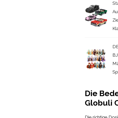
St
Au
Zi
Kla
DB
BJ
Mä
Spi
Die Bede
Globuli 
Die richtige Dosi