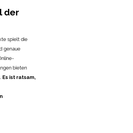
l der
e spielt die
nd genaue
Online-
ungen bieten
n.
Es ist ratsam,
in