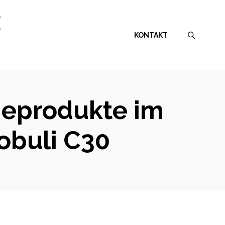
E
KONTAKT
ieprodukte im
obuli C30