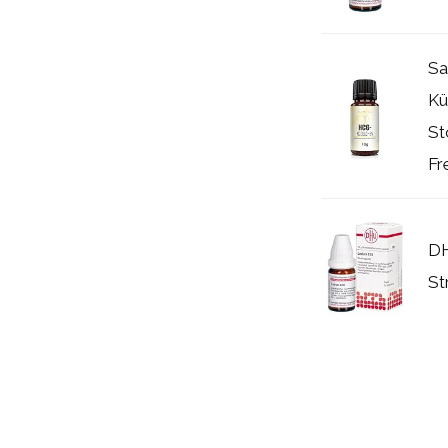
Sa
Kü
St
Fr
D
St