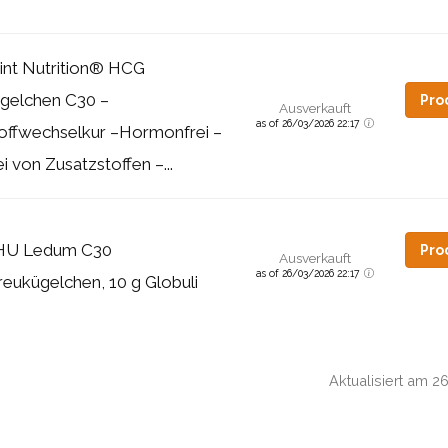
int Nutrition® НCG
gelchen C30 –
Pro
Ausverkauft
as of 26/03/2026 22:17
offwechselkur –Hormonfrei –
ei von Zusatzstoffen –...
HU Ledum C30
Pro
Ausverkauft
as of 26/03/2026 22:17
reukügelchen, 10 g Globuli
Aktualisiert am 