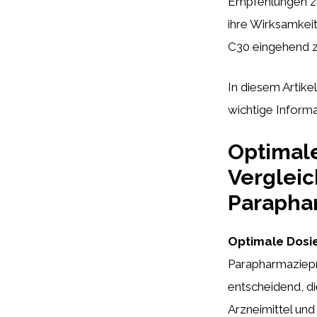
Empfehlungen zu
ihre Wirksamkeit
C30 eingehend z
In diesem Artike
wichtige Informa
Optimale
Vergleic
Parapha
Optimale Dosie
Parapharmaziepr
entscheidend, di
Arzneimittel un