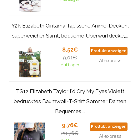
Y2K Elizabeth Gintama Tapisserie Anime-Decken,
superweicher Samt, bequeme Überwurfdecke,...
8,52€
Produkt anzeigen
9,01€
Aliexpress
Auf Lager
TS12 Elizabeth Taylor I'd Cry My Eyes Violett
bedrucktes Baumwoll-T-Shirt Sommer Damen
Bequemes,...
9,76€
Produkt anzeigen
20,76€
Aliexpress