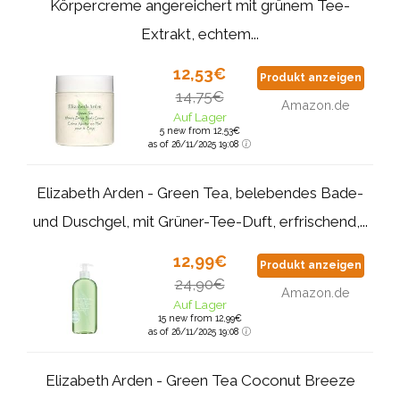
Körpercreme angereichert mit grünem Tee-
Extrakt, echtem...
12,53€
Produkt anzeigen
14,75€
Amazon.de
Auf Lager
5 new from 12,53€
as of 26/11/2025 19:08
Elizabeth Arden - Green Tea, belebendes Bade-
und Duschgel, mit Grüner-Tee-Duft, erfrischend,...
12,99€
Produkt anzeigen
24,90€
Amazon.de
Auf Lager
15 new from 12,99€
as of 26/11/2025 19:08
Elizabeth Arden - Green Tea Coconut Breeze