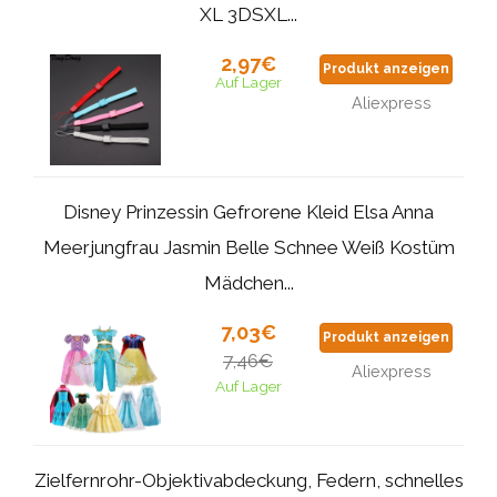
XL 3DSXL...
2,97€
Produkt anzeigen
Auf Lager
Aliexpress
Disney Prinzessin Gefrorene Kleid Elsa Anna
Meerjungfrau Jasmin Belle Schnee Weiß Kostüm
Mädchen...
7,03€
Produkt anzeigen
7,46€
Aliexpress
Auf Lager
Zielfernrohr-Objektivabdeckung, Federn, schnelles