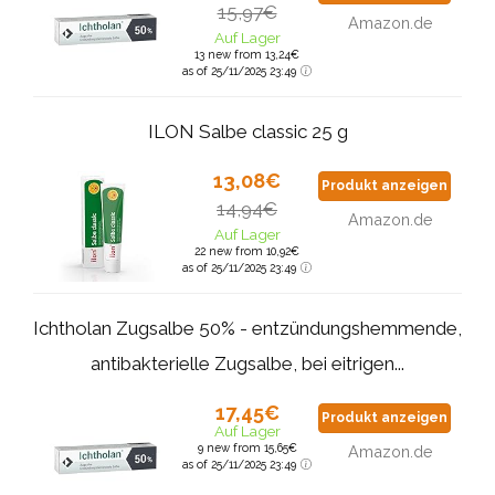
15,97€
Amazon.de
Auf Lager
13 new from 13,24€
as of 25/11/2025 23:49
ILON Salbe classic 25 g
13,08€
Produkt anzeigen
14,94€
Amazon.de
Auf Lager
22 new from 10,92€
as of 25/11/2025 23:49
Ichtholan Zugsalbe 50% - entzündungshemmende,
antibakterielle Zugsalbe, bei eitrigen...
17,45€
Produkt anzeigen
Auf Lager
9 new from 15,65€
Amazon.de
as of 25/11/2025 23:49