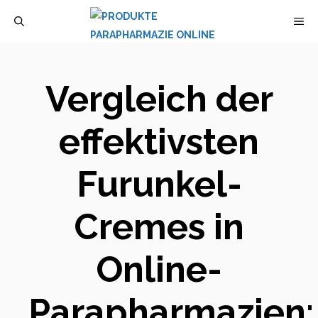
Zum
M
Inhalt
springen
Vergleich der
effektivsten
Furunkel-
Cremes in
Online-
Parapharmazien: