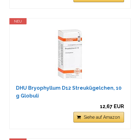
NEU
DHU Bryophyllum D12 Streukügelchen, 10
g Globuli
12,67 EUR
Siehe auf Amazon