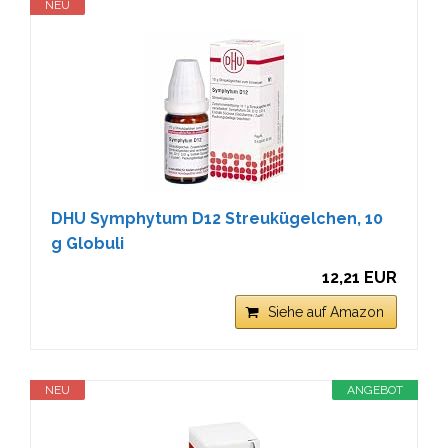
NEU
DHU Symphytum D12 Streukügelchen, 10
g Globuli
12,21 EUR
Siehe auf Amazon
NEU
ANGEBOT