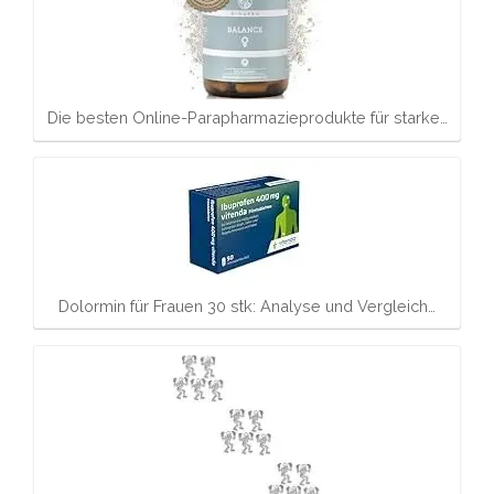
Die besten Online-Parapharmazieprodukte für starke…
Dolormin für Frauen 30 stk: Analyse und Vergleich…