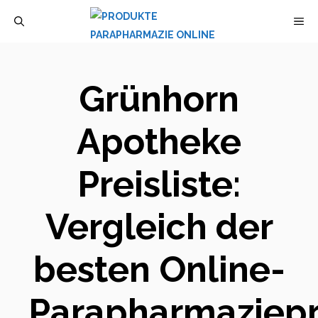
Zum
M
Inhalt
springen
Grünhorn
Apotheke
Preisliste:
Vergleich der
besten Online-
Parapharmaziep