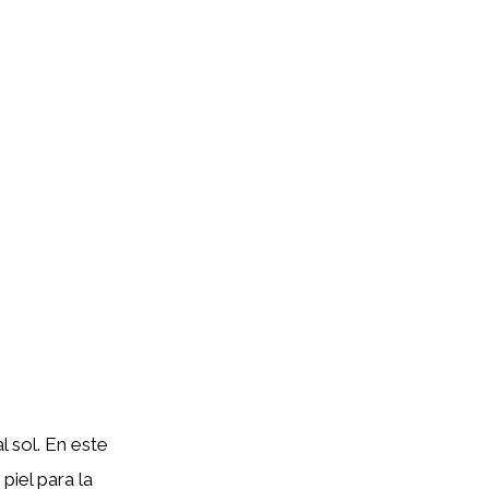
l sol. En este
piel para la