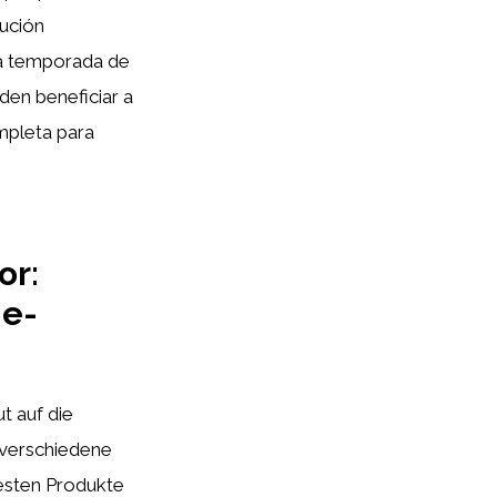
lución
 la temporada de
en beneficiar a
ompleta para
or:
ne-
t auf die
e verschiedene
besten Produkte