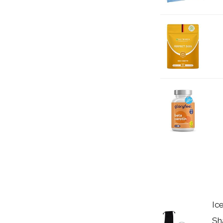
Ic
Sh