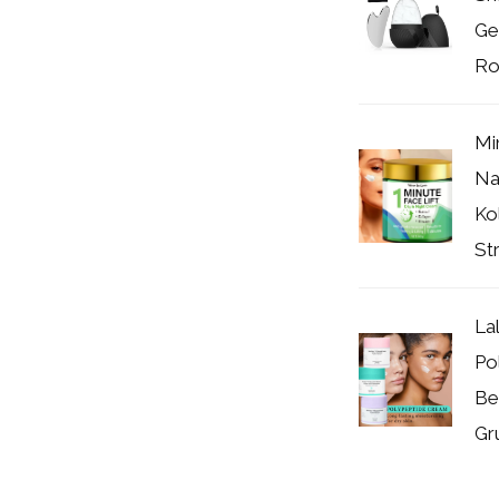
Ge
Rol
Mi
Na
Ko
Str
La
Po
Be
Gru