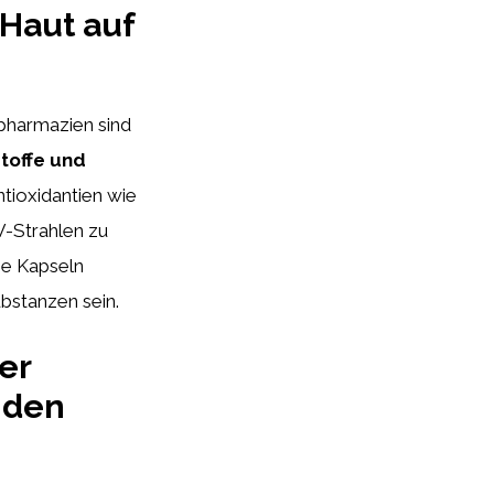
 Haut auf
pharmazien sind
stoffe und
tioxidantien wie
V-Strahlen zu
ie Kapseln
bstanzen sein.
er
nden