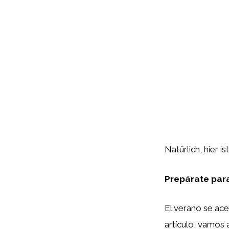
Natürlich, hier i
Prepárate para
El verano se acer
artículo, vamos 