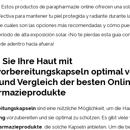
. Estos productos de parapharmazie online ofrecen una so
ectiva para mantener tu piel protegida y radiante durante
e cuáles son las opciones más recomendadas y cómo pued
periodo de alta exposición solar. ¡No te pierdas esta guía c
esde adentro hacia afuera!
 Sie Ihre Haut mit
rbereitungskapseln optimal v
und Vergleich der besten Onli
rmazieprodukte
itungskapseln
sind eine nützliche Möglichkeit, um die Hau
ng
vorzubereiten und sie optimal zu schützen. Es gibt viel
armazieprodukte
, die solche Kapseln anbieten. Um die 