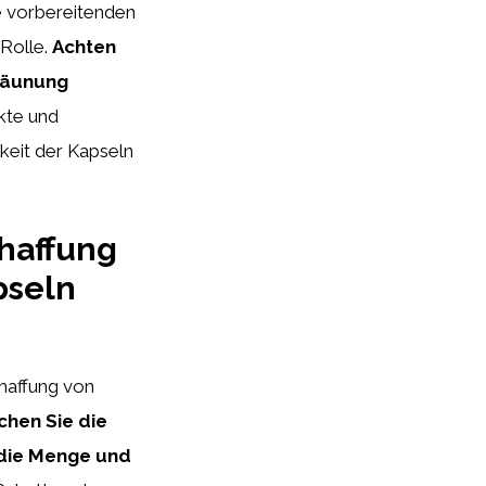
e vorbereitenden
Rolle.
Achten
Bräunung
kte und
gkeit der Kapseln
chaffung
pseln
chaffung von
chen Sie die
 die Menge und