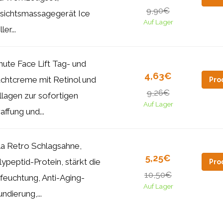
9,90€
sichtsmassagegerät Ice
Auf Lager
ler...
nute Face Lift Tag- und
4,63€
chtcreme mit Retinol und
Pro
9,26€
llagen zur sofortigen
Auf Lager
affung und...
la Retro Schlagsahne,
5,25€
lypeptid-Protein, stärkt die
Pro
10,50€
feuchtung, Anti-Aging-
Auf Lager
ndierung,...