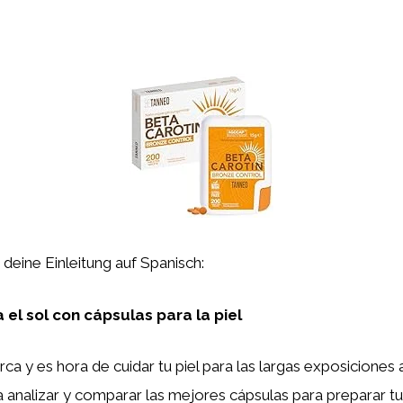
st deine Einleitung auf Spanisch:
 el sol con cápsulas para la piel
ca y es hora de cuidar tu piel para las largas exposiciones a
a analizar y comparar las mejores cápsulas para preparar tu 