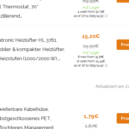
69,99€
t Thermostat, 70°
Auf Lager
4 used from 52,73€
illierend...
as of 27/11/2025 04:52
15,20€
atronic Heizlüfter HL 3761,
Pro
19,95€
biler & kompakter Heizlüfter,
Auf Lager
8 new from 15,20€
Heizstufen (1000/2000 W),...
12 used from 14,44€
as of 27/11/2025 04:52
Aktualisiert am 
weiterbare Kabelhülse,
1,79€
lbstgeschlossenes PET,
Pro
1,87€
flochtenes Management,