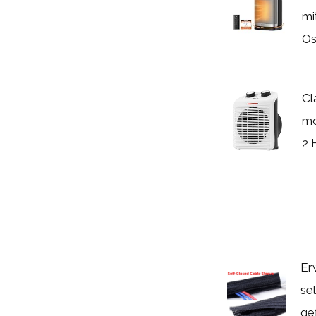
mi
Osz
Cl
mo
2 
Er
se
ge