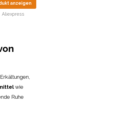
dukt anzeigen
Aliexpress
von
 Erkältungen,
ittel
wie
hende Ruhe