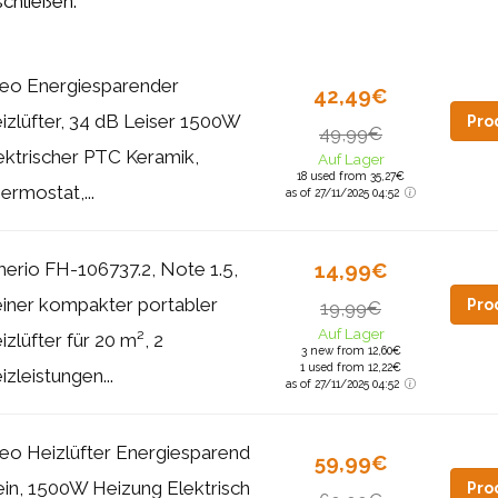
chließen.
eo Energiesparender
42,49€
izlüfter, 34 dB Leiser 1500W
Pro
49,99€
ektrischer PTC Keramik,
Auf Lager
18 used from 35,27€
ermostat,...
as of 27/11/2025 04:52
erio FH-106737.2, Note 1.5,
14,99€
einer kompakter portabler
Pro
19,99€
Auf Lager
izlüfter für 20 m², 2
3 new from 12,60€
1 used from 12,22€
izleistungen...
as of 27/11/2025 04:52
eo Heizlüfter Energiesparend
59,99€
ein, 1500W Heizung Elektrisch
Pro