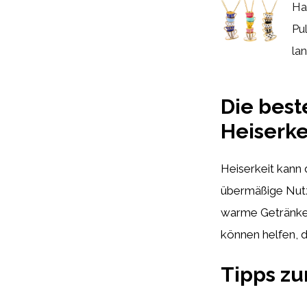
Ha
Pu
lan
Die best
Heiserke
Heiserkeit kann
übermäßige Nutz
warme Getränke 
können helfen, d
Tipps zu