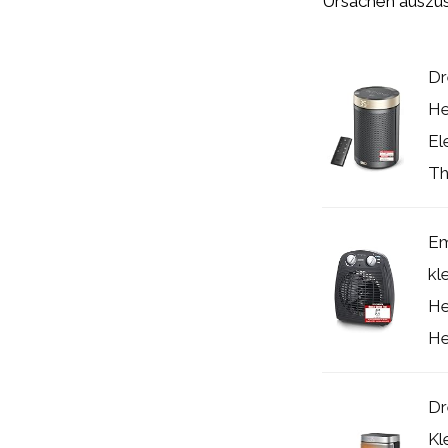
Ursachen auszus
Dr
He
El
Th
Em
kl
He
He
Dr
Kl