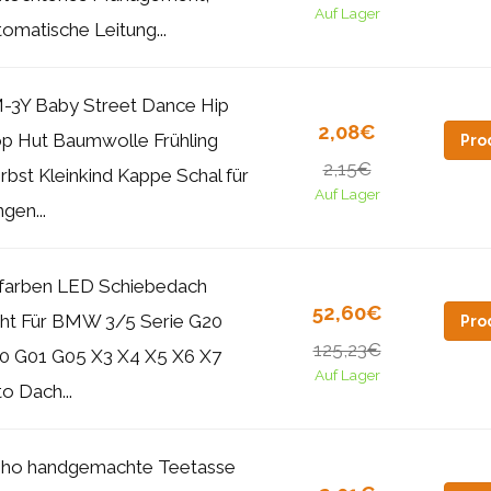
Auf Lager
tomatische Leitung...
-3Y Baby Street Dance Hip
2,08€
p Hut Baumwolle Frühling
Pro
2,15€
rbst Kleinkind Kappe Schal für
Auf Lager
gen...
 farben LED Schiebedach
52,60€
cht Für BMW 3/5 Serie G20
Pro
125,23€
0 G01 G05 X3 X4 X5 X6 X7
Auf Lager
o Dach...
ho handgemachte Teetasse