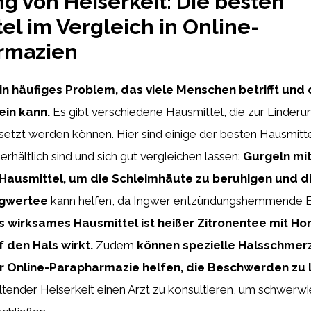
g von Heiserkeit: Die besten
el im Vergleich in Online-
rmazien
ein häufiges Problem, das viele Menschen betrifft und 
in kann.
Es gibt verschiedene Hausmittel, die zur Linderu
setzt werden können. Hier sind einige der besten Hausmittel
rhältlich sind und sich gut vergleichen lassen:
Gurgeln mit
Hausmittel, um die Schleimhäute zu beruhigen und di
ngwertee
kann helfen, da Ingwer entzündungshemmende E
s wirksames Hausmittel ist heißer Zitronentee mit Hon
 den Hals wirkt.
Zudem
können spezielle Halsschmerz
r Online-Parapharmazie helfen, die Beschwerden zu l
altender Heiserkeit einen Arzt zu konsultieren, um schwer