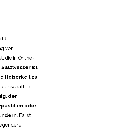
oft
ng von
, die in Online-
 Salzwasser ist
e Heiserkeit zu
igenschaften
ig, der
pastillen oder
indern.
Es ist
wiegendere