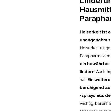
Linderun
Hausmitt
Parapha
Heiserkeit ist 
unangenehm se
Heiserkeit einge
Parapharmazien e
ein bewährtes 
lindern.
Auch
I
hat.
Ein weitere
beruhigend auf
-sprays aus de
wichtig, bei anh