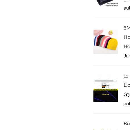
au
6M
Ho
He
Jun
11
Li
G3
aut
Bo