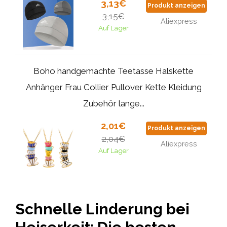
3,13€
Produkt anzeigen
3,15€
Aliexpress
Auf Lager
Boho handgemachte Teetasse Halskette
Anhänger Frau Collier Pullover Kette Kleidung
Zubehör lange...
2,01€
Produkt anzeigen
2,04€
Aliexpress
Auf Lager
Schnelle Linderung bei