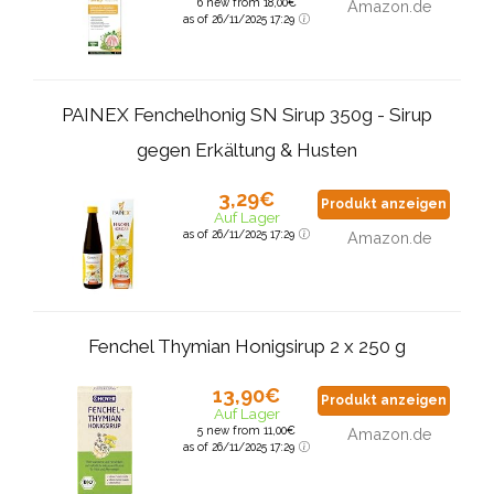
6 new from 18,00€
Amazon.de
as of 26/11/2025 17:29
PAINEX Fenchelhonig SN Sirup 350g - Sirup
gegen Erkältung & Husten
3,29€
Produkt anzeigen
Auf Lager
as of 26/11/2025 17:29
Amazon.de
Fenchel Thymian Honigsirup 2 x 250 g
13,90€
Produkt anzeigen
Auf Lager
5 new from 11,00€
Amazon.de
as of 26/11/2025 17:29