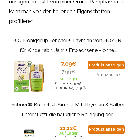
richtigen Produkt von einer Online-Parapharmazie
kann man von den heilenden Eigenschaften
profitieren.
BIO Honigsirup Fenchel + Thymian von HOYER -
für Kinder ab 1 Jahr + Erwachsene - ohne...
7,09€
Produkt anzeigen
7,99€
Amazon.de
Auf Lager
18 new from 5,39€
as of 26/11/2025 17:29
hübner® Bronchial-Sirup – Mit Thymian & Salbei,
unterstützt die natürliche Reinigung der...
21,12€
Produkt anzeigen
Auf Lager