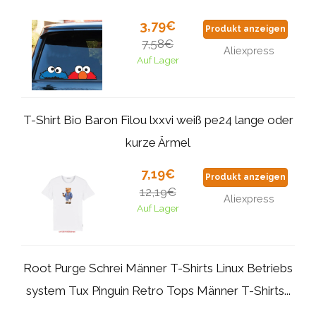
3,79€
Produkt anzeigen
7,58€
Aliexpress
Auf Lager
T-Shirt Bio Baron Filou lxxvi weiß pe24 lange oder
kurze Ärmel
7,19€
Produkt anzeigen
12,19€
Aliexpress
Auf Lager
Root Purge Schrei Männer T-Shirts Linux Betriebs
system Tux Pinguin Retro Tops Männer T-Shirts...