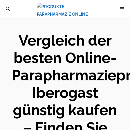
Zum
M
Inhalt
springen
Vergleich der
besten Online-
Parapharmaziepr
Iberogast
günstig kaufen
– Finden Sie