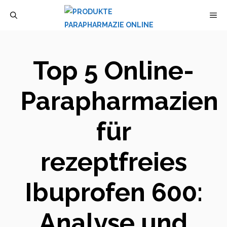
Zum
M
Inhalt
springen
Top 5 Online-
Parapharmazien
für
rezeptfreies
Ibuprofen 600:
Analyse und