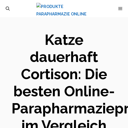
Zum
M
Inhalt
springen
Katze
dauerhaft
Cortison: Die
besten Online-
Parapharmaziep
im Vergleich