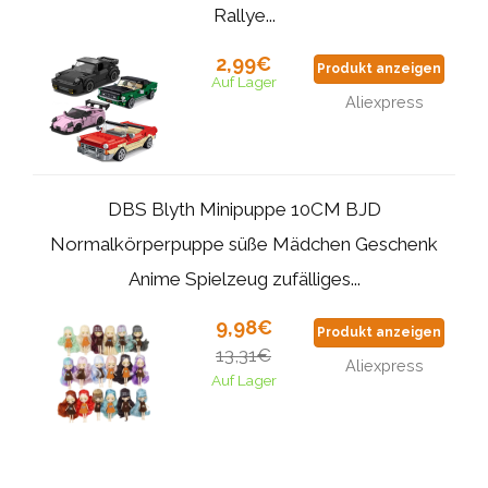
Rallye...
2,99€
Produkt anzeigen
Auf Lager
Aliexpress
DBS Blyth Minipuppe 10CM BJD
Normalkörperpuppe süße Mädchen Geschenk
Anime Spielzeug zufälliges...
9,98€
Produkt anzeigen
13,31€
Aliexpress
Auf Lager