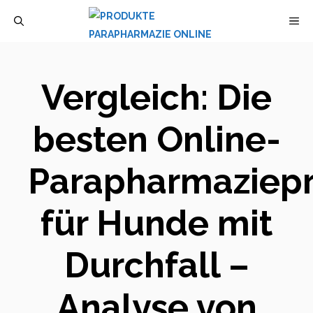
Zum
M
Inhalt
springen
Vergleich: Die
besten Online-
Parapharmaziep
für Hunde mit
Durchfall –
Analyse von