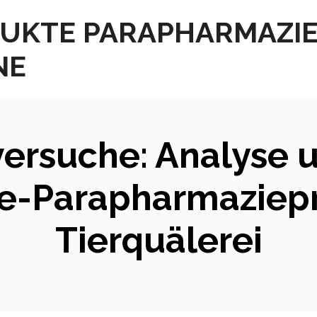
UKTE PARAPHARMAZI
NE
versuche: Analyse 
ne-Parapharmaziep
Tierquälerei