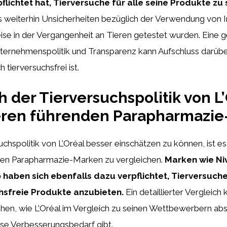
flichtet hat, Tierversuche für alle seine Produkte zu
es weiterhin Unsicherheiten bezüglich der Verwendung von I
ise in der Vergangenheit an Tieren getestet wurden. Eine 
nternehmenspolitik und Transparenz kann Aufschluss darüb
h tierversuchsfrei ist.
h der Tierversuchspolitik von L
eren führenden Parapharmazi
hspolitik von L’Oréal besser einschätzen zu können, ist es h
en Parapharmazie-Marken zu vergleichen.
Marken wie Ni
haben sich ebenfalls dazu verpflichtet, Tierversuc
hsfreie Produkte anzubieten.
Ein detaillierter Vergleich
ehen, wie L’Oréal im Vergleich zu seinen Wettbewerbern ab
se Verbesserungsbedarf gibt.