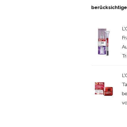
berücksichtig
L'
Fr
Au
Tr
L'
Ta
be
vo