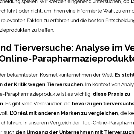
scheidung spielen. Wir werden eingehend untersuchen, ob
L
chführt oder nicht, um Ihnen eine informierte Wahl zu ermö
e relevanten Fakten zu erfahren und die besten Entscheidu
ieprodukten zu treffen.
und Tierversuche: Analyse im V
-Online-Parapharmazieprodukt
es der bekanntesten Kosmetikunternehmen der Welt.
Es steh
n der Kritik wegen Tierversuchen
. Im Kontext von Analy
ne-Parapharmazieprodukte ist es wichtig,
diese Praxis zu
en
. Es gibt viele Verbraucher, die
bevorzugen tierversuch
voll,
L’Oréal mit anderen Marken zu vergleichen
, die k
rchführen. In unserem Vergleich der Top-Online-Paraphar
er auch
den Umgang der Unternehmen mit Tierversuc