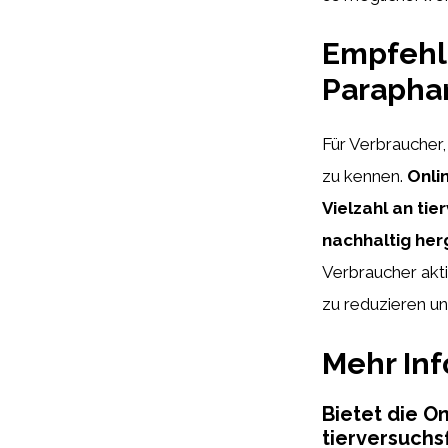
Empfehlu
Parapha
Für Verbraucher, 
zu kennen.
Onli
Vielzahl an ti
nachhaltig her
Verbraucher akti
zu reduzieren un
Mehr In
Bietet die O
tierversuchs