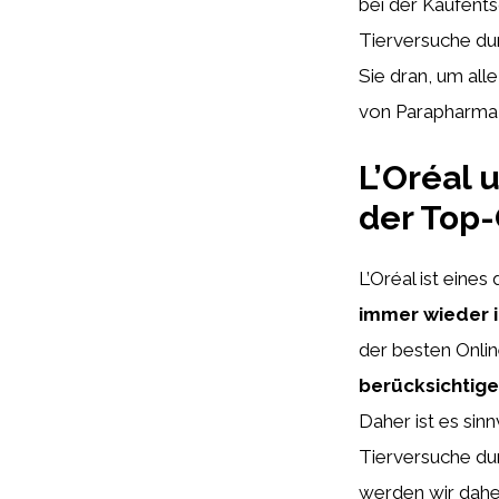
bei der Kaufent
Tierversuche dur
Sie dran, um all
von Parapharmaz
L’Oréal 
der Top
L’Oréal ist ein
immer wieder i
der besten Onli
berücksichtig
Daher ist es sinn
Tierversuche du
werden wir dah