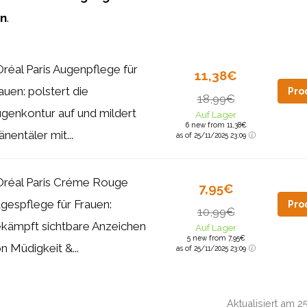
en
.
Oréal Paris Augenpflege für
11,38€
auen: polstert die
Pro
18,99€
genkontur auf und mildert
Auf Lager
6 new from 11,38€
änentäler mit...
as of 25/11/2025 23:09
Oréal Paris Créme Rouge
7,95€
gespflege für Frauen:
Pro
10,99€
kämpft sichtbare Anzeichen
Auf Lager
5 new from 7,95€
n Müdigkeit &...
as of 25/11/2025 23:09
Aktualisiert am 