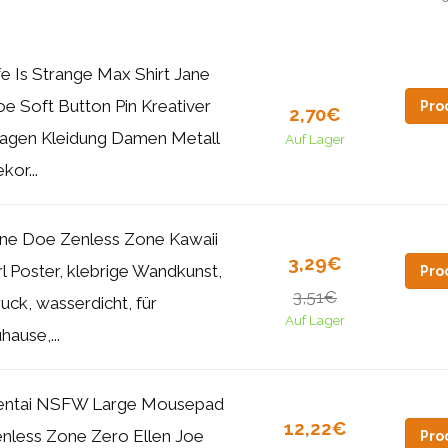
fe Is Strange Max Shirt Jane
e Soft Button Pin Kreativer
Pro
2,70€
agen Kleidung Damen Metall
Auf Lager
kor...
ne Doe Zenless Zone Kawaii
3,29€
rl Poster, klebrige Wandkunst,
Pro
3,51€
uck, wasserdicht, für
Auf Lager
hause,...
entai NSFW Large Mousepad
12,22€
nless Zone Zero Ellen Joe
Pro