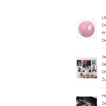
Li
Do
Kr
De
Ja
Gi
Dr
Zu
H
Ze