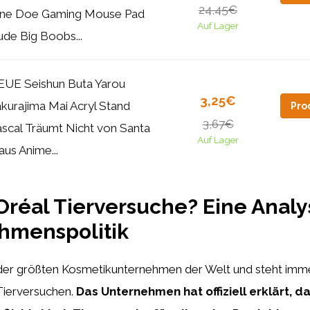
24,45€
ane Doe Gaming Mouse Pad
Auf Lager
de Big Boobs...
UE Seishun Buta Yarou
3,25€
kurajima Mai Acryl Stand
Pro
3,67€
scal Träumt Nicht von Santa
Auf Lager
aus Anime...
Oréal Tierversuche? Eine Analy
hmenspolitik
s der größten Kosmetikunternehmen der Welt und steht imme
 Tierversuchen.
Das Unternehmen hat offiziell erklärt, da