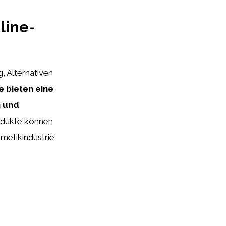
line-
g, Alternativen
 bieten eine
h und
odukte können
metikindustrie