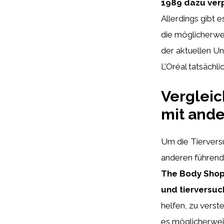
1989 dazu verp
Allerdings gibt 
die möglicherwe
der aktuellen U
L’Oréal tatsächlic
Vergleic
mit and
Um die Tierversuc
anderen führend
The Body Shop 
und tierversuc
helfen, zu verst
es möglicherwei