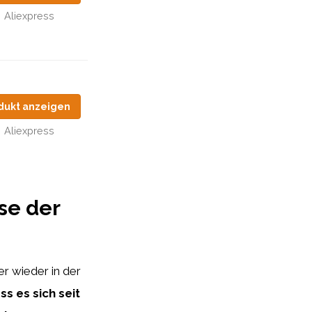
Aliexpress
dukt anzeigen
Aliexpress
se der
r wieder in der
ss es sich seit