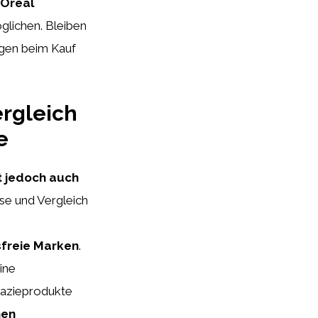
’Oréal
glichen. Bleiben
ngen beim Kauf
ergleich
e
t jedoch auch
se und Vergleich
sfreie Marken
.
eine
mazieprodukte
hen