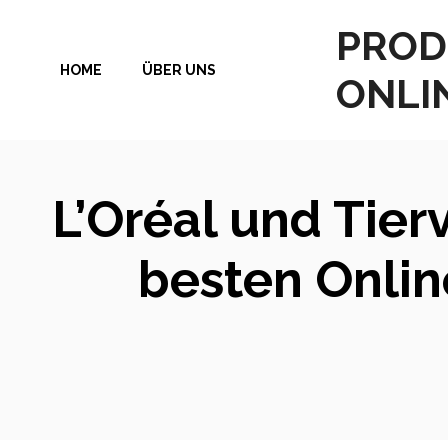
Zum
PROD
Inhalt
HOME
ÜBER UNS
springen
ONLI
L’Oréal und Tier
besten Onli