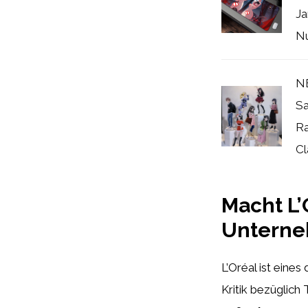
J
Nu
NE
Sa
Ra
Cl
Macht L’
Unterne
L’Oréal ist eine
Kritik bezüglich