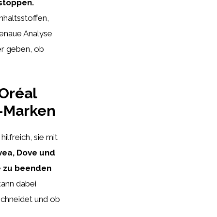
 stoppen.
nhaltsstoffen,
genaue Analyse
er geben, ob
’Oréal
e-Marken
ilfreich, sie mit
vea, Dove und
he zu beenden
 kann dabei
schneidet und ob