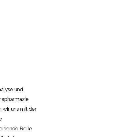
nalyse und
arapharmazie
 wir uns mit der
e
eidende Rolle