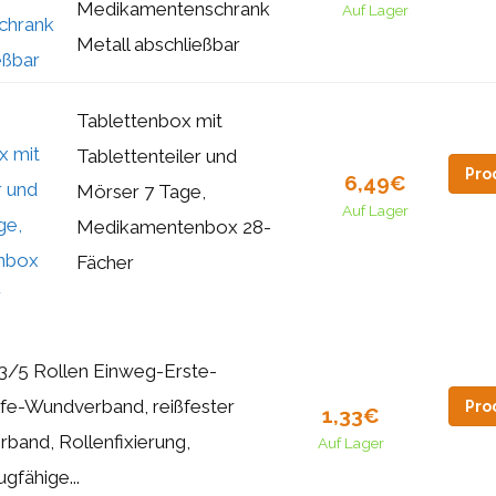
Medikamentenschrank
Auf Lager
Metall abschließbar
Tablettenbox mit
Tablettenteiler und
Pro
6,49€
Mörser 7 Tage,
Auf Lager
Medikamentenbox 28-
Fächer
3/5 Rollen Einweg-Erste-
lfe-Wundverband, reißfester
Pro
1,33€
rband, Rollenfixierung,
Auf Lager
ugfähige...