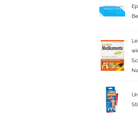
Ep
Be
Le
wi
Sc
Na
Ur
St