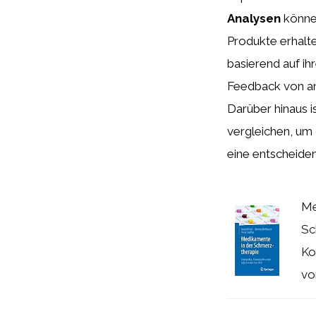
Analysen
können
Produkte erhalt
basierend auf ih
Feedback von an
Darüber hinaus is
vergleichen, um
eine entscheide
Me
Sc
Ko
vo