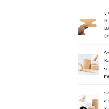
50
H-
Ba
Dr
Se
Ba
cm
me
1–
at
Kl