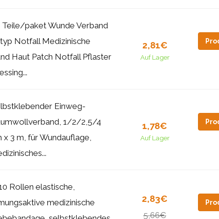
 Teile/paket Wunde Verband
typ Notfall Medizinische
Pro
2,81€
nd Haut Patch Notfall Pflaster
Auf Lager
essing...
lbstklebender Einweg-
umwollverband, 1/2/2,5/4
Pro
1,78€
 x 3 m, für Wundauflage,
Auf Lager
dizinisches...
10 Rollen elastische,
2,83€
mungsaktive medizinische
Pro
5,66€
ebebandage, selbstklebendes