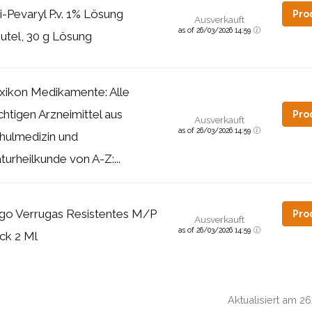
i-Pevaryl P.v. 1% Lösung
Pro
Ausverkauft
as of 26/03/2026 14:59
utel, 30 g Lösung
xikon Medikamente: Alle
chtigen Arzneimittel aus
Pro
Ausverkauft
as of 26/03/2026 14:59
hulmedizin und
turheilkunde von A-Z:...
go Verrugas Resistentes M/P
Pro
Ausverkauft
as of 26/03/2026 14:59
ick 2 Ml
Aktualisiert am 