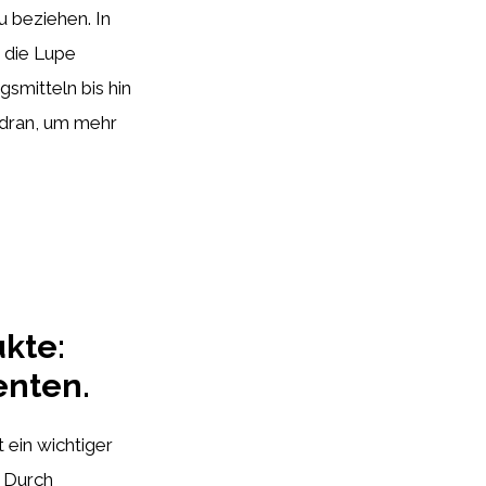
u beziehen. In
 die Lupe
smitteln bis hin
b dran, um mehr
kte:
enten.
 ein wichtiger
 Durch