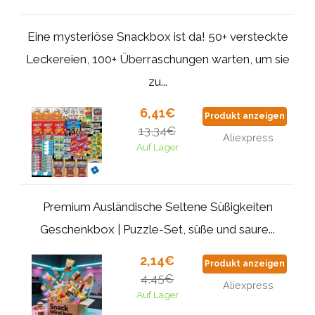
Eine mysteriöse Snackbox ist da! 50+ versteckte
Leckereien, 100+ Überraschungen warten, um sie
zu...
6,41€
Produkt anzeigen
13,34€
Aliexpress
Auf Lager
Premium Ausländische Seltene Süßigkeiten
Geschenkbox | Puzzle-Set, süße und saure...
2,14€
Produkt anzeigen
4,45€
Aliexpress
Auf Lager