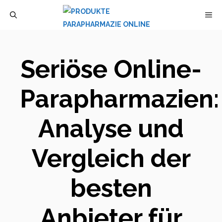
Zum
M
Inhalt
springen
Seriöse Online-
Parapharmazien:
Analyse und
Vergleich der
besten
Anbieter für