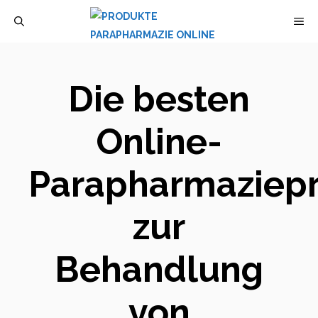
Zum
M
Inhalt
springen
Die besten
Online-
Parapharmaziep
zur
Behandlung
von