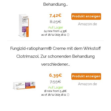
Behandlung...
7,42€
Produkt anzeigen
8,25€
Amazon.de
Auf Lager
24 new from 4,35€
as of 26/11/2025 18:11
Fungizid-ratiopharm® Creme mit dem Wirkstoff
Clotrimazol. Zur schonenden Behandlung
verschiedener...
6,39€
Produkt anzeigen
7,55€
Amazon.de
Auf Lager
18 new from 5,46€
as of 26/11/2025 18:11