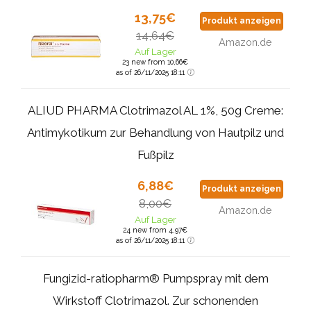
13,75€
Produkt anzeigen
14,64€
Amazon.de
Auf Lager
23 new from 10,66€
as of 26/11/2025 18:11
ALIUD PHARMA Clotrimazol AL 1%, 50g Creme:
Antimykotikum zur Behandlung von Hautpilz und
Fußpilz
6,88€
Produkt anzeigen
8,00€
Amazon.de
Auf Lager
24 new from 4,97€
as of 26/11/2025 18:11
Fungizid-ratiopharm® Pumpspray mit dem
Wirkstoff Clotrimazol. Zur schonenden