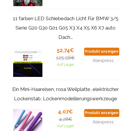
11 farben LED Schiebedach Licht Für BMW 3/5
Serie G20 G30 G01 G05 X3 X4 X5 X6 X7 auto
Dach...
52,74€
Produkt anzeigen
125,56€
Aliexpress
Auf Lager
Ein Mini-Haareisen, rosa Wellplatte, elektrischer
Lockenstab, Lockenmodellierungswerkzeuge
4,07€
Produkt anzeigen
4,28€
Aliexpress
Auf Lager