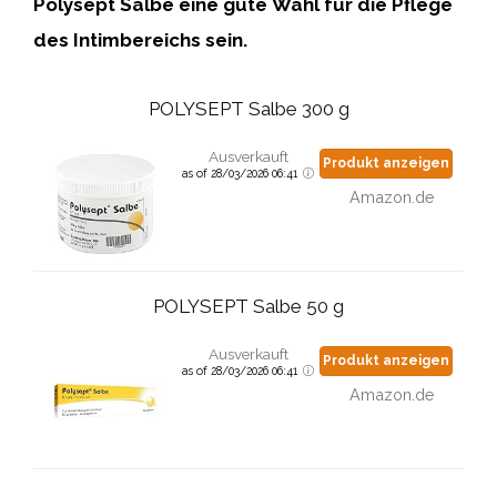
Polysept
Salbe
eine
gute
Wahl
für
die
Pflege
des
Intimbereichs
sein.
POLYSEPT Salbe 300 g
Ausverkauft
Produkt anzeigen
as of 28/03/2026 06:41
Amazon.de
POLYSEPT Salbe 50 g
Ausverkauft
Produkt anzeigen
as of 28/03/2026 06:41
Amazon.de