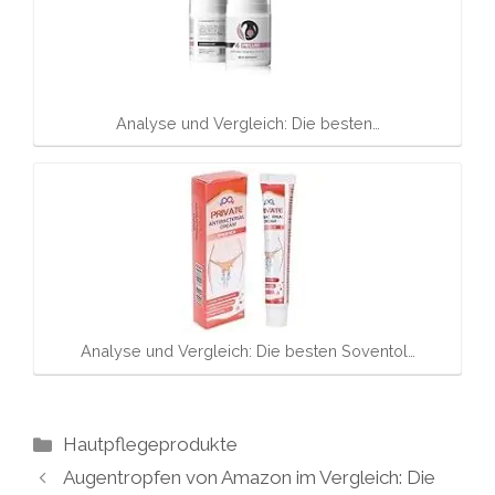
Analyse und Vergleich: Die besten…
Analyse und Vergleich: Die besten Soventol…
Kategorien
Hautpflegeprodukte
Augentropfen von Amazon im Vergleich: Die