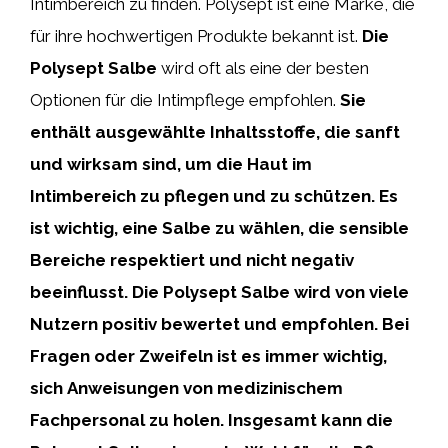
Intimbereich zu finden. Polysept ist eine Marke, die
für ihre hochwertigen Produkte bekannt ist.
Die
Polysept
Salbe
wird oft als eine der besten
Optionen für die Intimpflege empfohlen.
Sie
enthält
ausgewählte
Inhaltsstoffe,
die
sanft
und
wirksam
sind,
um
die
Haut
im
Intimbereich
zu
pflegen
und
zu
schützen.
Es
ist
wichtig,
eine
Salbe
zu
wählen,
die
sensible
Bereiche
respektiert
und
nicht
negativ
beeinflusst.
Die
Polysept
Salbe
wird
von
viele
Nutzern
positiv
bewertet
und
empfohlen.
Bei
Fragen
oder
Zweifeln
ist
es
immer
wichtig,
sich
Anweisungen
von
medizinischem
Fachpersonal
zu
holen.
Insgesamt
kann
die