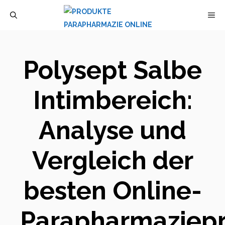
Zum
M
Inhalt
springen
Polysept Salbe
Intimbereich:
Analyse und
Vergleich der
besten Online-
Parapharmaziep