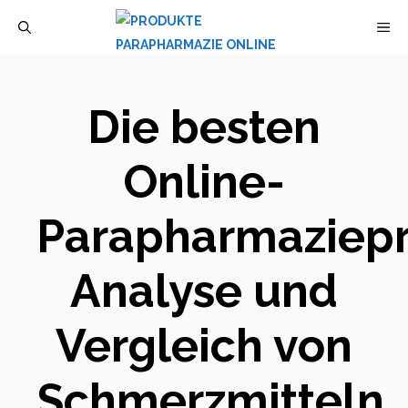
Zum
M
Inhalt
springen
Die besten
Online-
Parapharmaziepr
Analyse und
Vergleich von
Schmerzmitteln