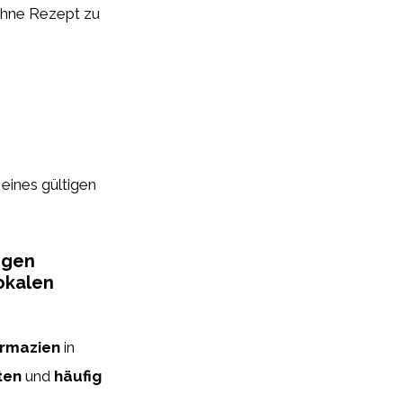
 ohne Rezept zu
eines gültigen
igen
okalen
rmazien
in
ten
und
häufig