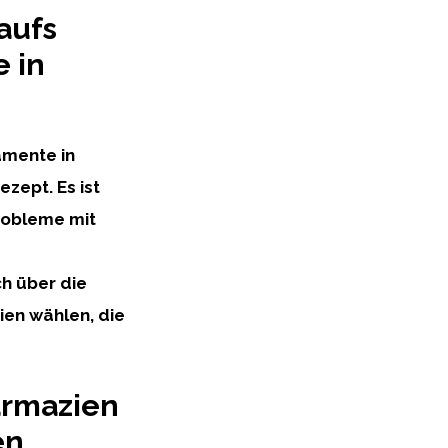
aufs
 in
amente in
ezept. Es ist
Probleme mit
ch über die
ien wählen, die
armazien
en