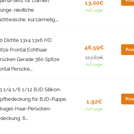
jama-Sets für Damen,
Pro
13,00€
unge, niedliche
Auf Lager
chtwäsche, kurzärmelig,...
0 Dichte 13x4 13x6 HD
46,59€
itze Frontal Echthaar
Pro
113,63€
rücken Gerade 360 Spitze
Auf Lager
ontal Perücke...
3 1/4 1/6 1/12 BJD Silikon-
pfbedeckung für BJD-Puppe,
Pro
1,92€
likagel-Haar-Perücken-
Auf Lager
deckung, 6...