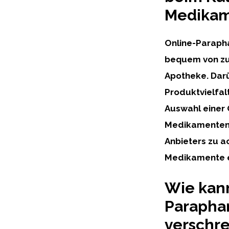
Medikam
Online-Parapha
bequem von zu 
Apotheke. Darü
Produktvielfal
Auswahl einer 
Medikamenten in
Anbieters zu a
Medikamente e
Wie kann
Paraphar
verschr