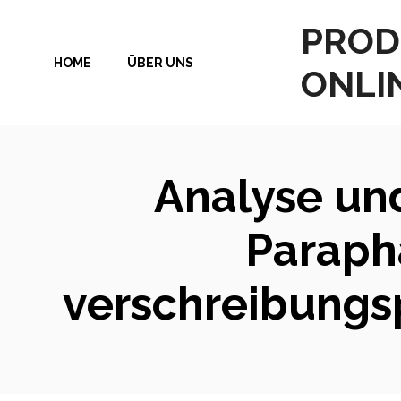
Zum
PROD
Inhalt
HOME
ÜBER UNS
springen
ONLI
Analyse und
Paraph
verschreibungs