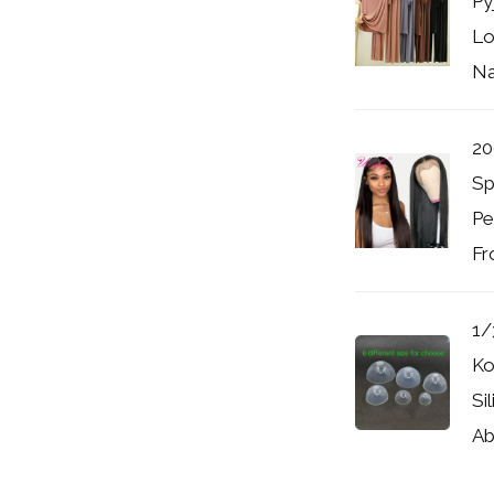
Py
Lo
Na
20
Sp
Pe
Fr
1/
Ko
Si
Ab