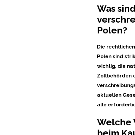
Was sind
verschre
Polen?
Die rechtliche
Polen sind stri
wichtig, die n
Zollbehörden 
verschreibungs
aktuellen Gese
alle erforderl
Welche V
beim Kau