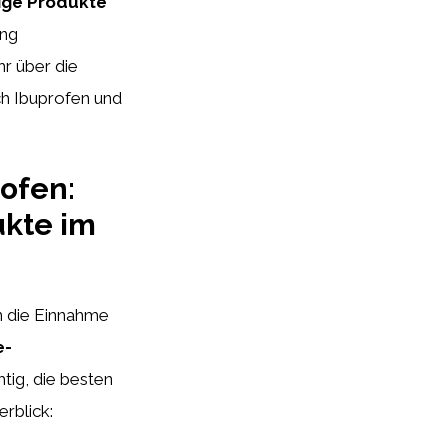
ige Produkte
ung
r über die
h Ibuprofen und
ofen:
ukte im
nn die Einnahme
e-
htig, die besten
rblick: