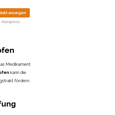
dukt anzeigen
Aliexpress
ofen
 das Medikament
ofen
kann die
strakt fördern,
fung