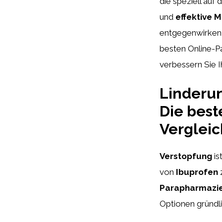
die speziell auf
und
effektive
entgegenwirken 
besten Online-P
verbessern Sie I
Linderun
Die bes
Vergleic
Verstopfung
is
von
Ibuprofen
Parapharmazi
Optionen gründli