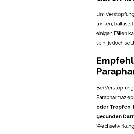
Um Verstopfung
trinken, ballasts
einigen Fällen 
sein, jedoch sol
Empfehl
Parapha
Bei Verstopfung
Parapharmaziepr
oder Tropfen
,
gesunden Dar
Wechselwirkunge