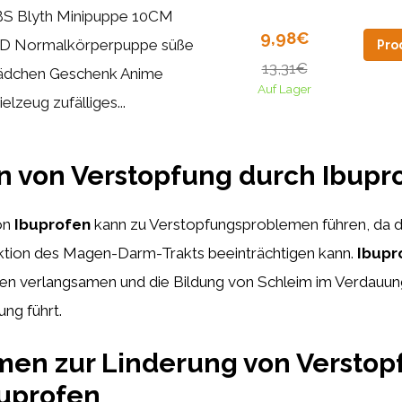
S Blyth Minipuppe 10CM
9,98€
D Normalkörperpuppe süße
Pro
13,31€
dchen Geschenk Anime
Auf Lager
elzeug zufälliges...
 von Verstopfung durch Ibupr
on
Ibuprofen
kann zu Verstopfungsproblemen führen, da
ktion des Magen-Darm-Trakts beeinträchtigen kann.
Ibupr
verlangsamen und die Bildung von Schleim im Verdauung
ng führt.
en zur Linderung von Verstop
buprofen