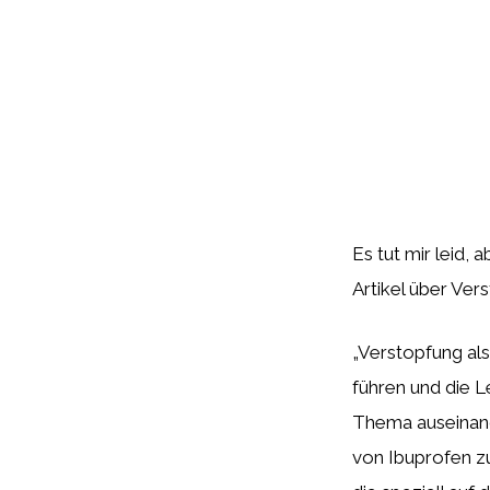
Es tut mir leid, 
Artikel über Ver
„Verstopfung a
führen und die L
Thema auseinand
von Ibuprofen zu