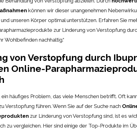
 die Behandlung von Verstopfung abzielen. Durch
hochwert
 Maßnahmen
können wir dieser unangenehmen Nebenwirk
und unseren Körper optimal unterstützen. Erfahren Sie meh
arapharmazieprodukte zur Linderung von Verstopfung durc
hr Wohlbefinden nachhaltig.“
g von Verstopfung durch Ibupr
ten Online-Parapharmazieprod
h
t ein häufiges Problem, das viele Menschen betrifft. Oft ka
zu Verstopfung führen. Wenn Sie auf der Suche nach
Onlin
eprodukten
zur Linderung von Verstopfung sind, ist es wic
ch zu vergleichen. Hier sind einige der Top-Produkte im Übe