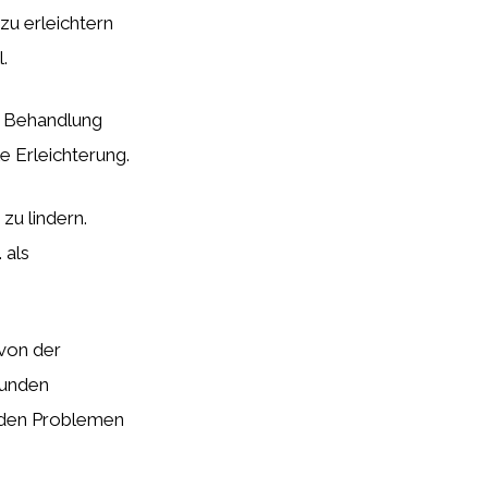
zu erleichtern
.
r Behandlung
e Erleichterung.
zu lindern.
 als
 von der
sunden
enden Problemen