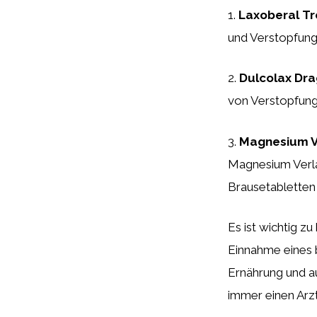
1.
Laxoberal Tr
und Verstopfung 
2.
Dulcolax Dra
von Verstopfung.
3.
Magnesium V
Magnesium Verla 
Brausetabletten
Es ist wichtig z
Einnahme eines 
Ernährung und au
immer einen Arz