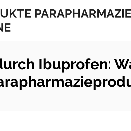
UKTE PARAPHARMAZI
NE
urch Ibuprofen: W
arapharmazieprodu