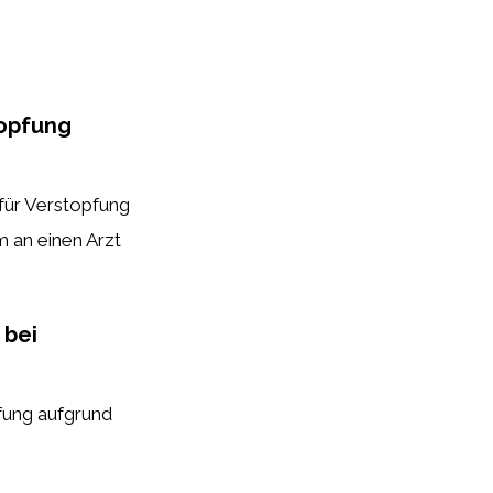
topfung
für Verstopfung
m an einen Arzt
 bei
fung aufgrund