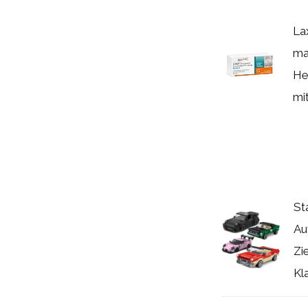
La
ma
He
mit
St
Au
Zi
Kla