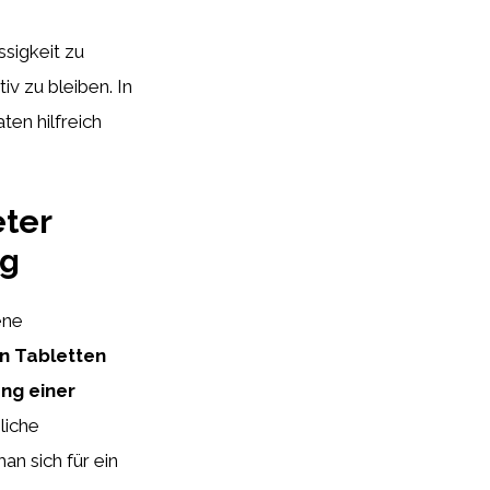
ssigkeit zu
iv zu bleiben. In
en hilfreich
ter
ng
ene
on Tabletten
ung einer
liche
n sich für ein