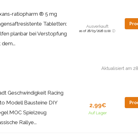
xans-ratiopharm ® 5 mg
gensaftresistente Tabletten:
Pro
Ausverkauft
as of 28/03/2026 11:00
lfen planbar bei Verstopfung
 dem...
Aktualisiert am 
adt Geschwindigkeit Racing
to Modell Bausteine DIY
Pro
2,99€
egel MOC Spielzeug
Auf Lager
ssische Rallye...