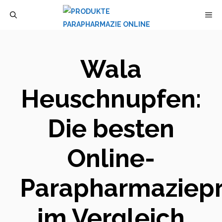
Zum
M
Inhalt
springen
Wala
Heuschnupfen:
Die besten
Online-
Parapharmaziep
im Vergleich