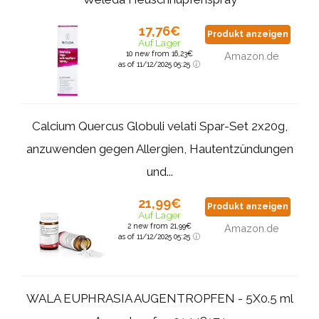
17,76€
Produkt anzeigen
Auf Lager
10 new from 16,23€
Amazon.de
as of 11/12/2025 05:25
Calcium Quercus Globuli velati Spar-Set 2x20g,
anzuwenden gegen Allergien, Hautentzündungen
und...
21,99€
Produkt anzeigen
Auf Lager
2 new from 21,99€
Amazon.de
as of 11/12/2025 05:25
WALA EUPHRASIA AUGENTROPFEN - 5X0.5 ml