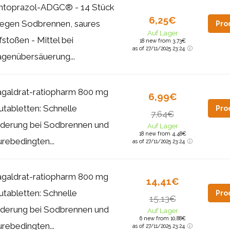
ntoprazol-ADGC® - 14 Stück
6,25€
gegen Sodbrennen, saures
Pro
Auf Lager
fstoßen - Mittel bei
18 new from 3,73€
as of 27/11/2025 23:24
genübersäuerung...
galdrat-ratiopharm 800 mg
6,99€
utabletten: Schnelle
Pro
7,64€
nderung bei Sodbrennen und
Auf Lager
18 new from 4,48€
urebedingten...
as of 27/11/2025 23:24
galdrat-ratiopharm 800 mg
14,41€
utabletten: Schnelle
Pro
15,13€
nderung bei Sodbrennen und
Auf Lager
6 new from 10,88€
urebedingten...
as of 27/11/2025 23:24