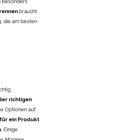
ch besonders
rennen
braucht
g, die am besten
htig,
er richtigen
ne Optionen auf
 für ein Produkt
.
Einige
des Magens,