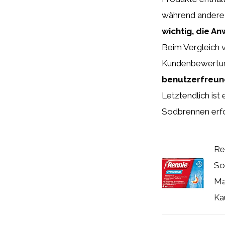
während andere 
wichtig, die 
Beim Vergleich 
Kundenbewertun
benutzerfreund
Letztendlich ist 
Sodbrennen erfo
Re
So
Ma
Ka