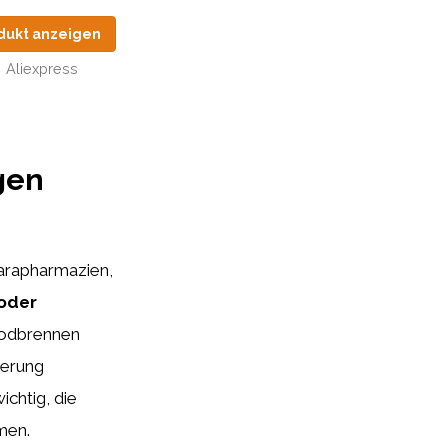
dukt anzeigen
Aliexpress
gen
arapharmazien,
oder
Sodbrennen
derung
ichtig, die
men.