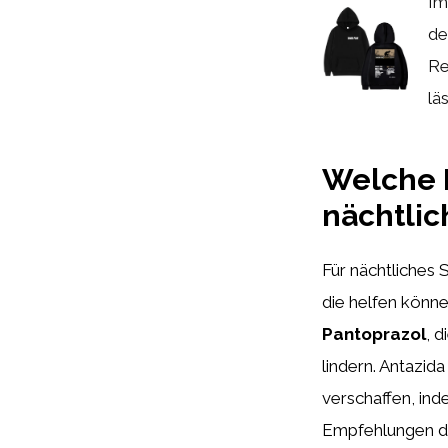
Im
de
Re
läs
Welche 
nächtli
Für nächtliches
die helfen könn
Pantoprazol
, 
lindern. Antazid
verschaffen, ind
Empfehlungen de