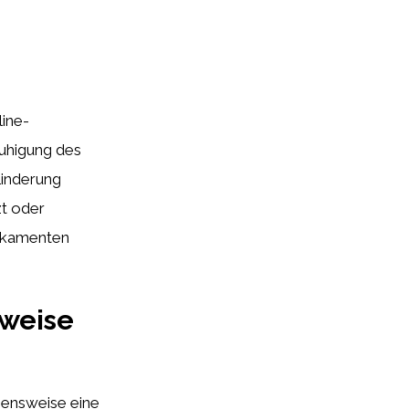
line-
uhigung des
Linderung
zt oder
ikamenten
weise
bensweise eine