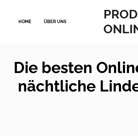
Zum
PROD
Inhalt
HOME
ÜBER UNS
springen
ONLI
Die besten Onli
nächtliche Lind