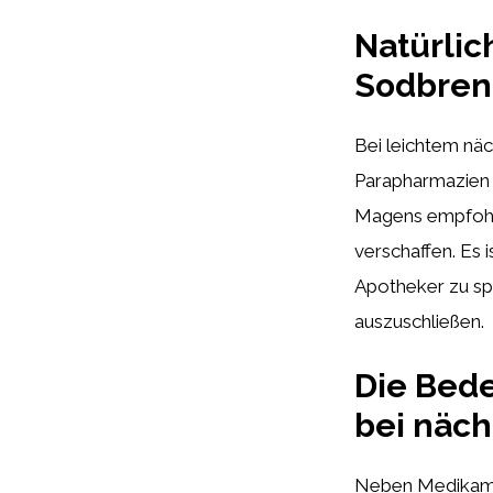
Natürlic
Sodbrenn
Bei leichtem näc
Parapharmazien 
Magens empfohl
verschaffen. Es 
Apotheker zu s
auszuschließen.
Die Bed
bei näc
Neben Medikamen