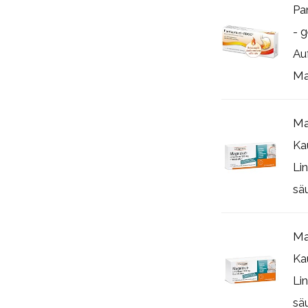
Pa
- 
Au
Ma
Ma
Ka
Li
sä
Ma
Ka
Li
sä