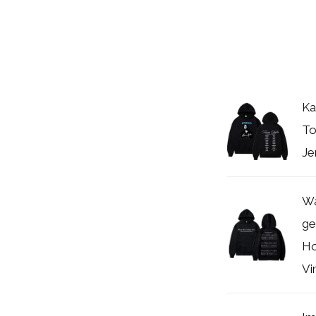
Ka
To
Je
Wa
ge
Ho
Vi