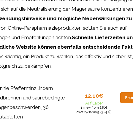
sich auf die Neutralisierung der Magensäure konzentrieren
Anwendungshinweise und mögliche Nebenwirkungen zu
von Online-Parapharmazieprodukten sollten Sie auch auf
gen und Empfehlungen achten.
Schnelle Lieferzeiten un
liche Website können ebenfalls entscheidende Fakto
es wichtig, ein Produkt zu wählen, das effektiv und sicher is
lgreich zu bekämpfen.
nnie Pfefferminz lindern
12,10€
dbrennen und säurebedingte
Pro
Auf Lager
genbeschwerden, 36
19 new from 8,80€
as of 27/11/2025 23:24
utabletten