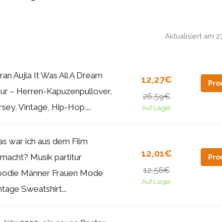
Aktualisiert am 
ran Aujla It Was All A Dream
12,27€
Pro
ur – Herren-Kapuzenpullover,
26,59€
rsey, Vintage, Hip-Hop,...
Auf Lager
s war ich aus dem Film
12,01€
macht? Musik partitur
Pro
12,56€
odie Männer Frauen Mode
Auf Lager
ntage Sweatshirt...