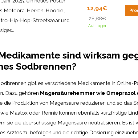
 Jahr 2025, ein neues Poster
12,94€
s Meteora-Herren-Hoodie,
Pro
28,88€
tro-Hip-Hop-Streetwear und
Auf Lager
siger...
Medikamente sind wirksam ge
ches Sodbrennen?
 Sodbrennen gibt es verschiedene Medikamente in Online-P
en. Dazu gehören
Magensäurehemmer wie Omeprazol 
die die Produktion von Magensäure reduzieren und so das 
a wie Maalox oder Rennie können ebenfalls kurzfristige Lin
em sie die überschüssige Magensäure neutralisieren. Es ist w
s Arztes zu befolgen und die richtige Dosierung einzuneh