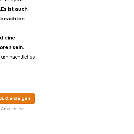
.
Es ist auch
 beachten.
d eine
ren sein.
t, um nächtliches
dukt anzeigen
Amazon.de