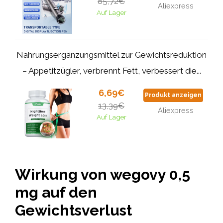
85,72€
Aliexpress
Auf Lager
Nahrungsergänzungsmittel zur Gewichtsreduktion
– Appetitzügler, verbrennt Fett, verbessert die...
6,69€
Produkt anzeigen
13,39€
Aliexpress
Auf Lager
Wirkung von wegovy 0,5
mg auf den
Gewichtsverlust