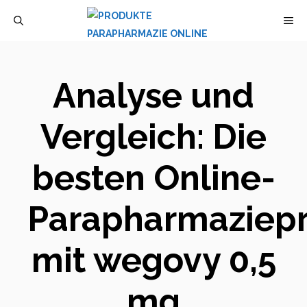
Zum
M
Inhalt
springen
Analyse und
Vergleich: Die
besten Online-
Parapharmaziep
mit wegovy 0,5
mg