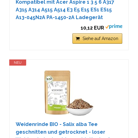
Kompatibel mit Acer Aspire 1 3 5 6 A317
A315 A314 A515 A514 E3 E5 E15 ES1 ES15
A13-045N2A PA-1450-2A Ladegerät
10,12 EUR
Siehe auf Amazon
NEU
Weidenrinde BIO - Salix alba Tee
geschnitten und getrocknet - loser