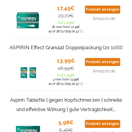
17,49€
Produkt anzeigen
23,77€
Amazon.de
Auf Lager
26 new from 17,49€
as of 28/11/2025 00:47
ASPIRIN Effect Granulat Doppelpackung (2x 10St)
13,99€
Produkt anzeigen
18,99€
Amazon.de
Auf Lager
3 new from 13,99€
as of 28/11/2025 00:47
Aspirin Tablette | gegen Kopfschmerzen | schnelle
und effektive Wirkung | gute Verträglichkeit...
5,98€
Produkt anzeigen
6,46€