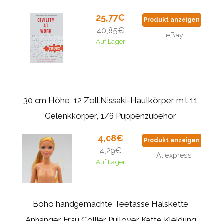
25,77€
Produkt anzeigen
40,85€
eBay
Auf Lager
30 cm Höhe, 12 Zoll Nissaki-Hautkörper mit 11
Gelenkkörper, 1/6 Puppenzubehör
4,08€
Produkt anzeigen
4,29€
Aliexpress
Auf Lager
Boho handgemachte Teetasse Halskette
Anhänger Frau Collier Pullover Kette Kleidung