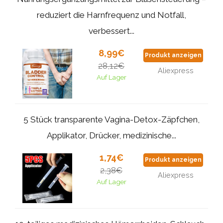
reduziert die Harnfrequenz und Notfall,
verbessert...
8,99€
Produkt anzeigen
28,12€
Aliexpress
Auf Lager
5 Stück transparente Vagina-Detox-Zäpfchen,
Applikator, Drücker, medizinische...
1,74€
Produkt anzeigen
2,38€
Aliexpress
Auf Lager