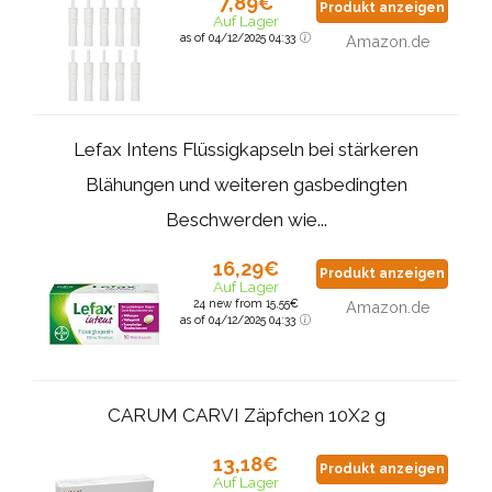
7,89€
Produkt anzeigen
Auf Lager
as of 04/12/2025 04:33
Amazon.de
Lefax Intens Flüssigkapseln bei stärkeren
Blähungen und weiteren gasbedingten
Beschwerden wie...
16,29€
Produkt anzeigen
Auf Lager
24 new from 15,55€
Amazon.de
as of 04/12/2025 04:33
CARUM CARVI Zäpfchen 10X2 g
13,18€
Produkt anzeigen
Auf Lager