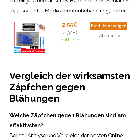
10-teiliges medizinisches Hämorrhoiden-Schlauch-
Applikator für Medikamentenbehandlung, Putter,...
2,55€
Produkt anzeigen
4,32€
Aliexpress
Auf Lager
Vergleich der wirksamsten
Zäpfchen gegen
Blähungen
Welche Zäpfchen gegen Blähungen sind am
effektivsten?
Bei der Analyse und Vergleich der besten Online-