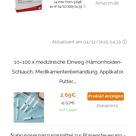
14 new from 9,64€
Amazon.de
as of 04/12/2025 04:33
Aktualisiert am 04/12/2025 04:33
10–100 x medizinische Einweg-Hämorrhoiden-
Schlauch, Medikamentenbehandlung, Applikator,
Putter,...
2,69€
Produkt anzeigen
4,57€
Aliexpress
Auf Lager
Nahrungsergänzungsmittel zur Blasensteuerung –