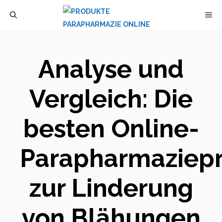
Zum
M
Inhalt
springen
Analyse und
Vergleich: Die
besten Online-
Parapharmaziep
zur Linderung
von Blähungen