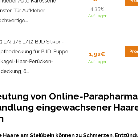
fkleber Auto Karosserie
Pro
4,35€
nster Tür Aufkleber
Auf Lager
chwertige...
3 1/4 1/6 1/12 BJD Silikon-
pfbedeckung für BJD-Puppe,
Pro
1,92€
likagel-Haar-Perücken-
Auf Lager
deckung, 6...
eutung von Online-Parapharma
andlung eingewachsener Haar
n
 Haare am Steißbein können zu Schmerzen, Entzünd