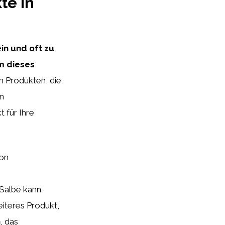
te in
n und oft zu
um dieses
n Produkten, die
n
 für Ihre
von
Salbe kann
eiteres Produkt,
n
, das