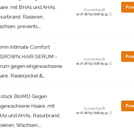
are, mit BHAs und AHAs,
Pro
Ausverkauft
as of 28/03/2026 09:34
surbrand, Rasieren,
chsen, prevents...
mn Intimate Comfort
NGROWN HAIR SERUM -
Pro
Ausverkauft
as of 28/03/2026 09:34
rum gegen eingewachsene
are, Rasierpickel &...
 stück BioMD Gegen
ngewachsene Haare, mit
Pro
Ausverkauft
as of 28/03/2026 09:34
As und AHAs, Rasurbrand,
sieren, Wachsen,...