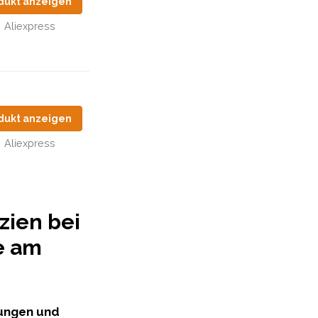
dukt anzeigen
Aliexpress
dukt anzeigen
Aliexpress
zien bei
e am
ungen und