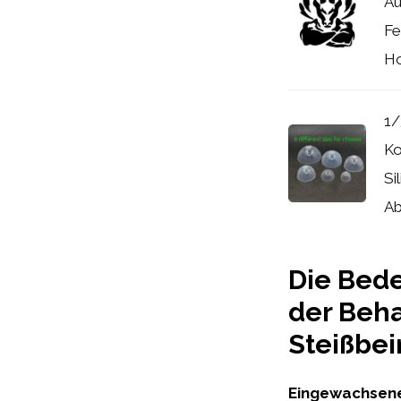
Au
Fe
Ho
1/
Ko
Si
Ab
Die Bed
der Beh
Steißbei
Eingewachsene