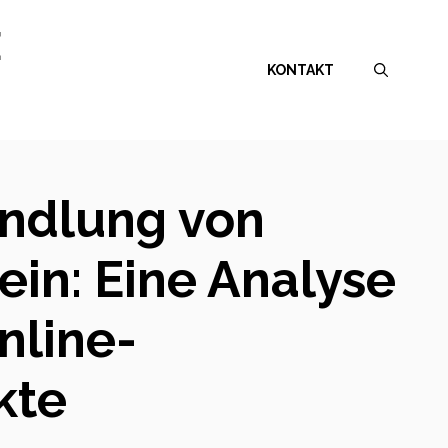
E
KONTAKT
andlung von
in: Eine Analyse
nline-
kte