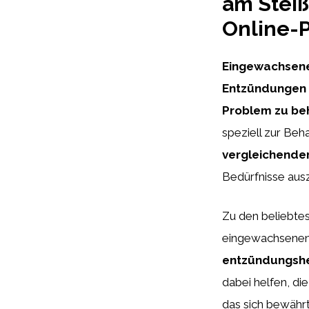
am Steiß
Online-
Eingewachsene
Entzündungen f
Problem zu be
speziell zur Be
vergleichender
Bedürfnisse aus
Zu den beliebte
eingewachsenen
entzündungshe
dabei helfen, di
das sich bewährt 