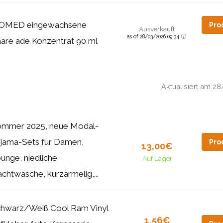
OMED eingewachsene
Pro
Ausverkauft
as of 28/03/2026 09:34
are ade Konzentrat 90 ml
Aktualisiert am 
mmer 2025, neue Modal-
jama-Sets für Damen,
Pro
13,00€
unge, niedliche
Auf Lager
chtwäsche, kurzärmelig,...
hwarz/Weiß Cool Ram Vinyl
1,56€