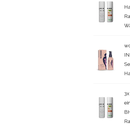
Ha
Ra
Wa
wo
I
Se
Ha
3x
ei
BH
Ra