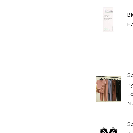
BI
Ha
So
Py
Lo
Na
Sc