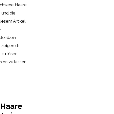
chsene Haare
 und die
iesem Artikel
-
teißbein
zeigen dir,
 zu lösen.
len zu lassen!
 Haare